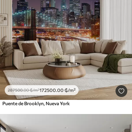
172500
.00
₲
/m²
287500
.00
₲
/m²
Puente de Brooklyn, Nueva York