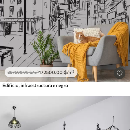
172500
.00
₲
/m²
287500
.00
₲
/m²
Edificio, infraestructura e negro