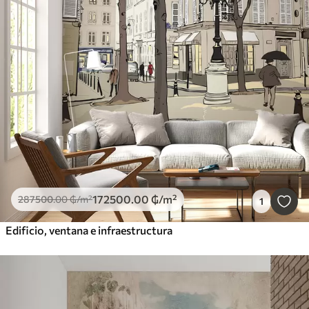
172500
.00
₲
/m²
287500
.00
₲
/m²
1
Edificio, ventana e infraestructura