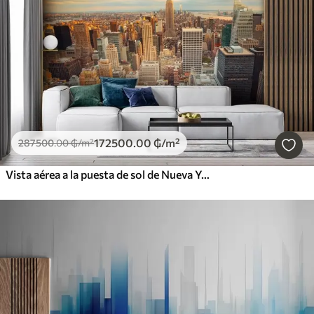
172500
.00
₲
/m²
287500
.00
₲
/m²
Vista aérea a la puesta de sol de Nueva York