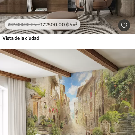
172500
.00
₲
/m²
287500
.00
₲
/m²
Vista de la ciudad