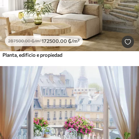
172500
.00
₲
/m²
287500
.00
₲
/m²
Planta, edificio e propiedad