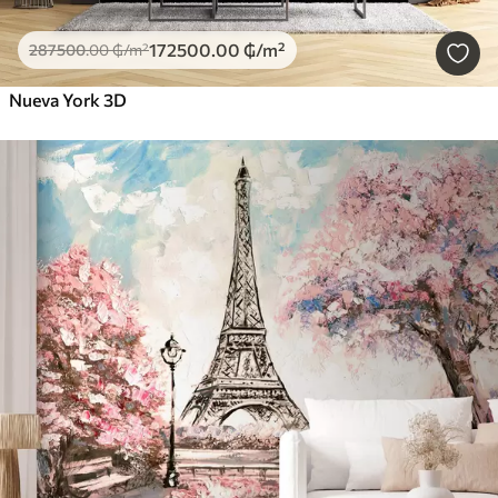
172500
.00
₲
/m²
287500
.00
₲
/m²
Nueva York 3D