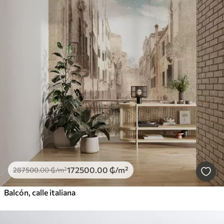
172500
.00
₲
/m²
287500
.00
₲
/m²
Balcón, calle italiana