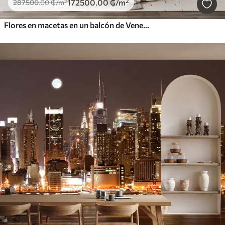
172500
.00
₲
/m²
287500
.00
₲
/m²
Flores en macetas en un balcón de Venecia acuarela