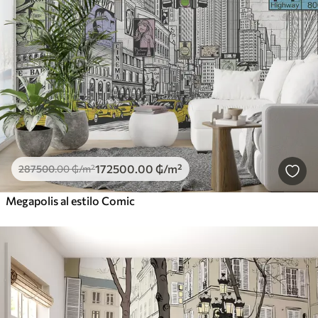
172500
.00
₲
/m²
287500
.00
₲
/m²
Megapolis al estilo Comic