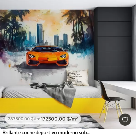
172500
.00
₲
/m²
287500
.00
₲
/m²
Brillante coche deportivo moderno sobre el fondo de palmeras y rascacielos en técnica de acuarela a la prima