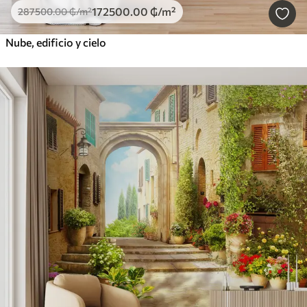
172500
.00
₲
/m²
287500
.00
₲
/m²
Nube, edificio y cielo