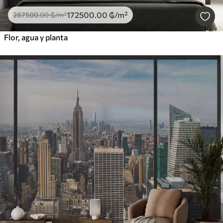
172500
.00
₲
/m²
287500
.00
₲
/m²
Flor, agua y planta