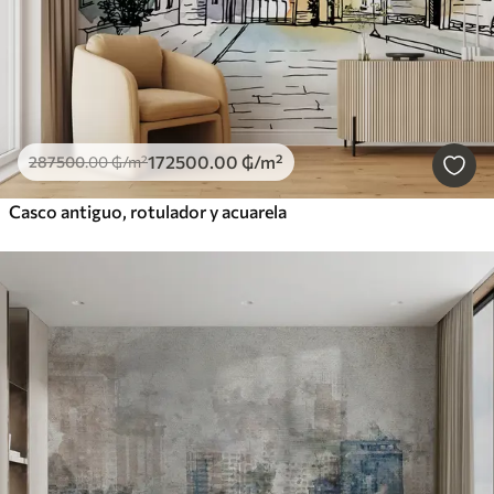
172500
.00
₲
/m²
287500
.00
₲
/m²
Casco antiguo, rotulador y acuarela