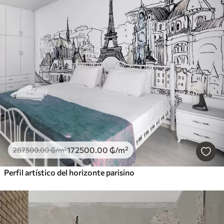
172500
.00
₲
/m²
287500
.00
₲
/m²
Perfil artístico del horizonte parisino