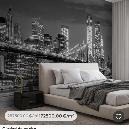
172500
.00
₲
/m²
287500
.00
₲
/m²
Ciudad de noche