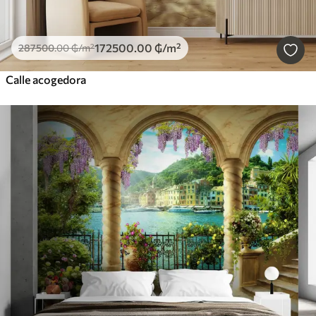
172500
.00
₲
/m²
287500
.00
₲
/m²
Calle acogedora