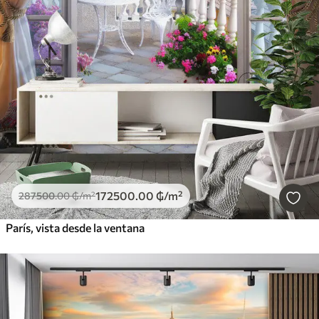
172500
.00
₲
/m²
287500
.00
₲
/m²
París, vista desde la ventana