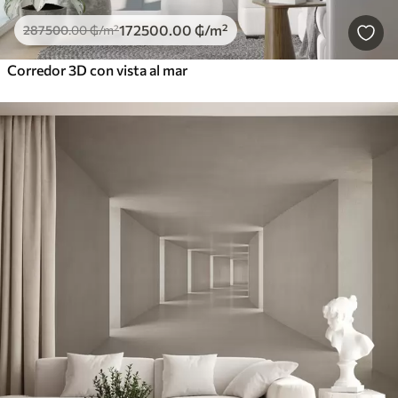
172500
.00
₲
/m²
287500
.00
₲
/m²
Corredor 3D con vista al mar