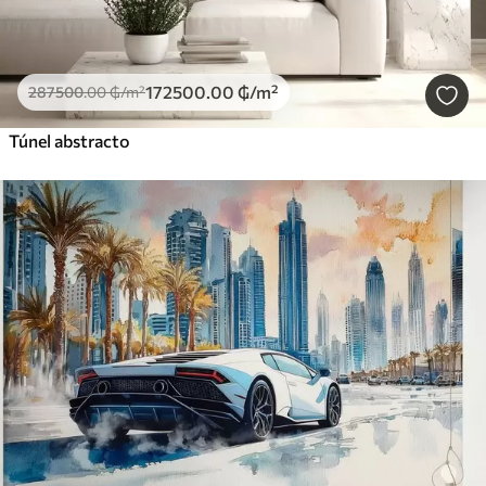
172500
.00
₲
/m²
287500
.00
₲
/m²
Túnel abstracto