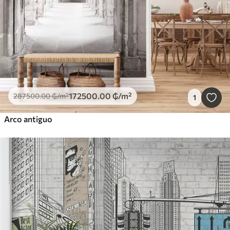
172500
.00
₲
/m²
287500
.00
₲
/m²
1
Arco antiguo