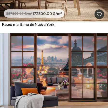
172500
.00
₲
/m²
287500
.00
₲
/m²
Paseo marítimo de Nueva York