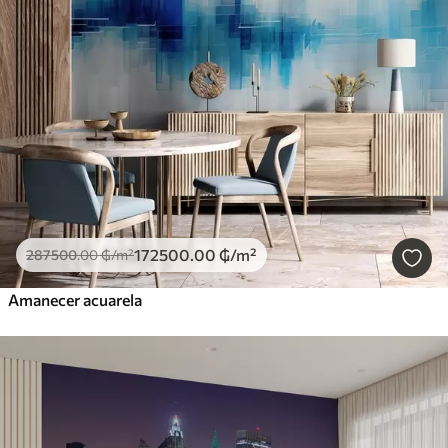
172500
.00
₲
/m²
287500
.00
₲
/m²
Amanecer acuarela