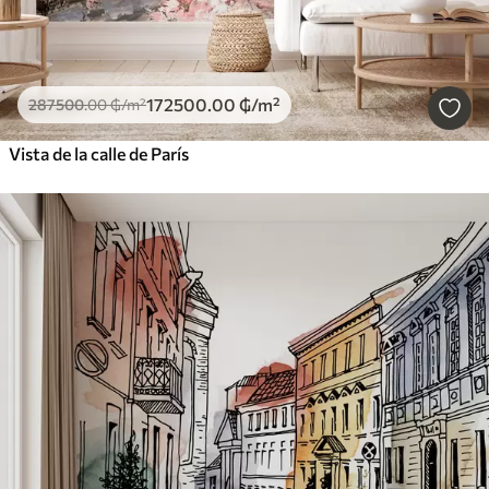
172500
.00
₲
/m²
287500
.00
₲
/m²
Vista de la calle de París