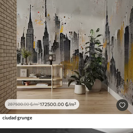
172500
.00
₲
/m²
287500
.00
₲
/m²
ciudad grunge