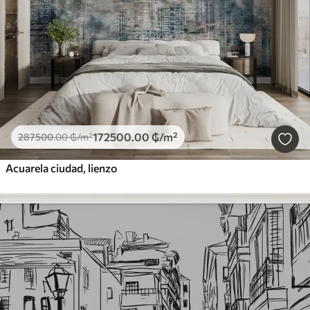
172500
.00
₲
/m²
287500
.00
₲
/m²
Acuarela ciudad, lienzo