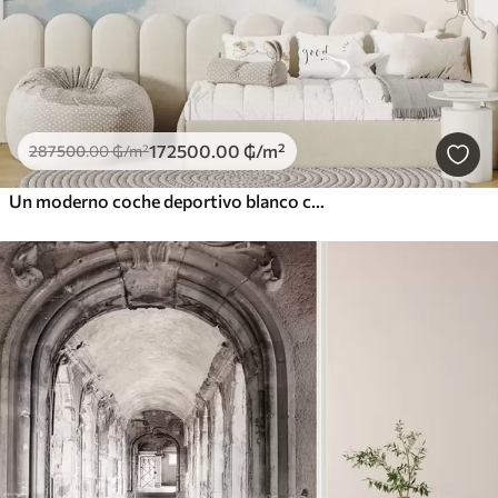
172500
.00
₲
/m²
287500
.00
₲
/m²
Un moderno coche deportivo blanco corriendo sobre un fondo de palmeras y rascacielos en técnica de acuarela libre