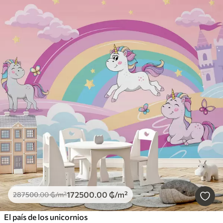
172500
.00
₲
/m²
287500
.00
₲
/m²
El país de los unicornios