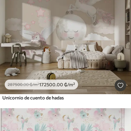
172500
.00
₲
/m²
287500
.00
₲
/m²
Unicornio de cuento de hadas