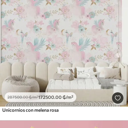
172500
.00
₲
/m²
287500
.00
₲
/m²
Unicornios con melena rosa