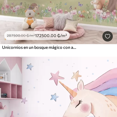
172500
.00
₲
/m²
287500
.00
₲
/m²
Unicornios en un bosque mágico con animales