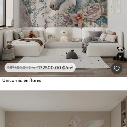
172500
.00
₲
/m²
287500
.00
₲
/m²
Unicornio en flores