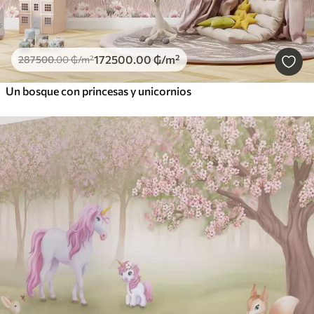
172500
.00
₲
/m²
287500
.00
₲
/m²
Un bosque con princesas y unicornios