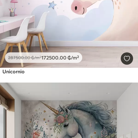
172500
.00
₲
/m²
287500
.00
₲
/m²
Unicornio