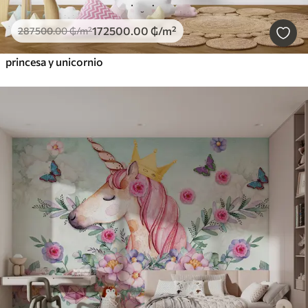
172500
.00
₲
/m²
287500
.00
₲
/m²
princesa y unicornio