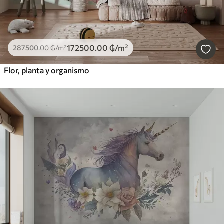
172500
.00
₲
/m²
287500
.00
₲
/m²
Flor, planta y organismo