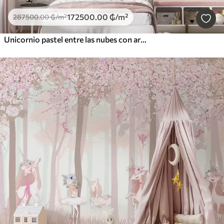
172500
.00
₲
/m²
287500
.00
₲
/m²
Unicornio pastel entre las nubes con arcoíris y rosas