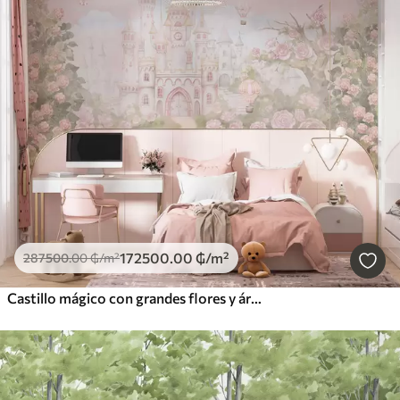
172500
.00
₲
/m²
287500
.00
₲
/m²
Castillo mágico con grandes flores y árboles