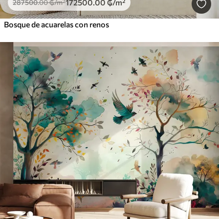
172500
.00
₲
/m²
287500
.00
₲
/m²
Bosque de acuarelas con renos