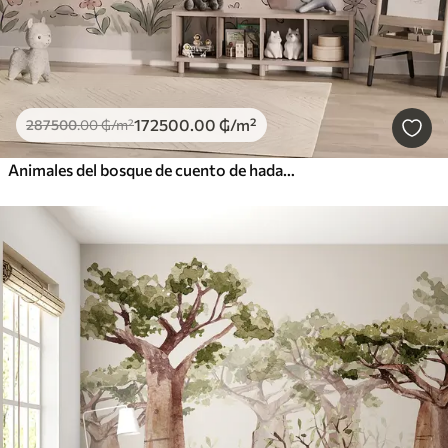
172500
.00
₲
/m²
287500
.00
₲
/m²
Animales del bosque de cuento de hadas en un bosque, pintados al estilo acuarela