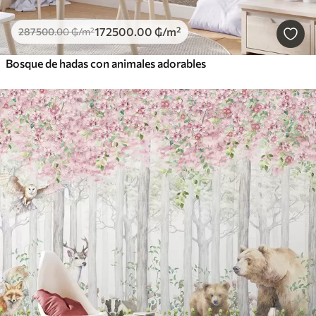
172500
.00
₲
/m²
287500
.00
₲
/m²
Bosque de hadas con animales adorables