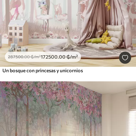
172500
.00
₲
/m²
287500
.00
₲
/m²
Un bosque con princesas y unicornios