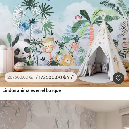
172500
.00
₲
/m²
287500
.00
₲
/m²
Lindos animales en el bosque