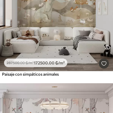
172500
.00
₲
/m²
287500
.00
₲
/m²
Paisaje con simpáticos animales