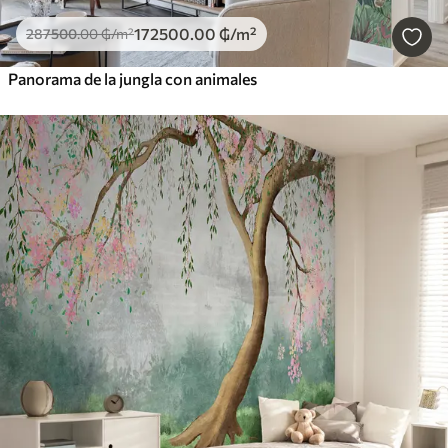
172500
.00
₲
/m²
287500
.00
₲
/m²
Panorama de la jungla con animales