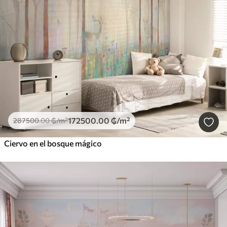
172500
.00
₲
/m²
287500
.00
₲
/m²
Ciervo en el bosque mágico