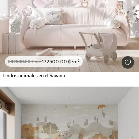
172500
.00
₲
/m²
287500
.00
₲
/m²
Lindos animales en el Savana