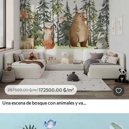
172500
.00
₲
/m²
287500
.00
₲
/m²
Una escena de bosque con animales y varios pinos al fondo