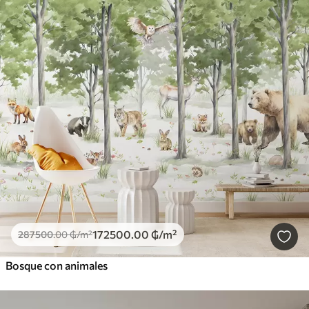
172500
.00
₲
/m²
287500
.00
₲
/m²
Bosque con animales