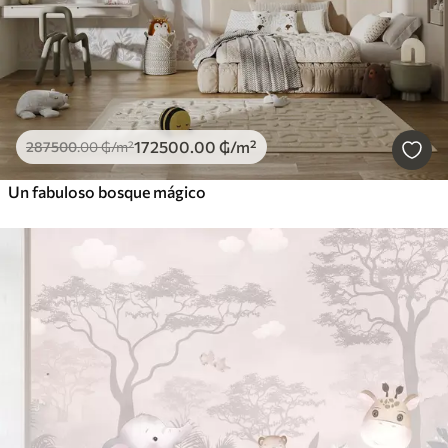
172500
.00
₲
/m²
287500
.00
₲
/m²
Un fabuloso bosque mágico