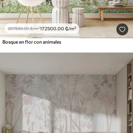
172500
.00
₲
/m²
287500
.00
₲
/m²
Bosque en flor con animales