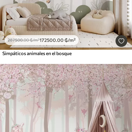
172500
.00
₲
/m²
287500
.00
₲
/m²
Simpáticos animales en el bosque