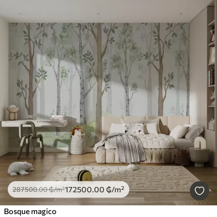
172500
.00
₲
/m²
287500
.00
₲
/m²
Bosque magico