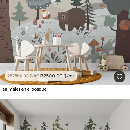
172500
.00
₲
/m²
287500
.00
₲
/m²
animales en el bosque