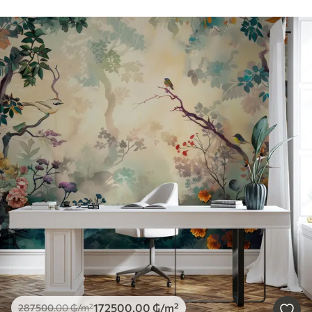
172500
.00
₲
/m²
287500
.00
₲
/m²