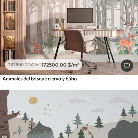
172500
.00
₲
/m²
287500
.00
₲
/m²
Animales del bosque ciervo y búho