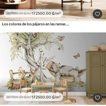
172500
.00
₲
/m²
287500
.00
₲
/m²
Los colores de los pájaros en las ramas otoñales
172500
.00
₲
/m²
287500
.00
₲
/m²