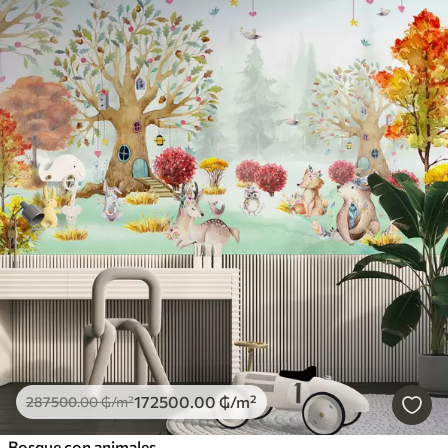
172500
.00
₲
/m²
287500
.00
₲
/m²
Bosque con animales