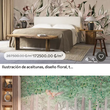
172500
.00
₲
/m²
287500
.00
₲
/m²
Ilustración de aceitunas, diseño floral, tropical, acuarela, hojas grandes, colores beige