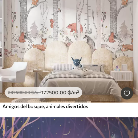
172500
.00
₲
/m²
287500
.00
₲
/m²
Amigos del bosque, animales divertidos