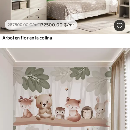
172500
.00
₲
/m²
287500
.00
₲
/m²
Árbol en flor en la colina