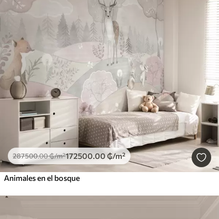
172500
.00
₲
/m²
287500
.00
₲
/m²
Animales en el bosque