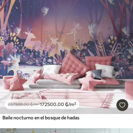
172500
.00
₲
/m²
287500
.00
₲
/m²
Baile nocturno en el bosque de hadas