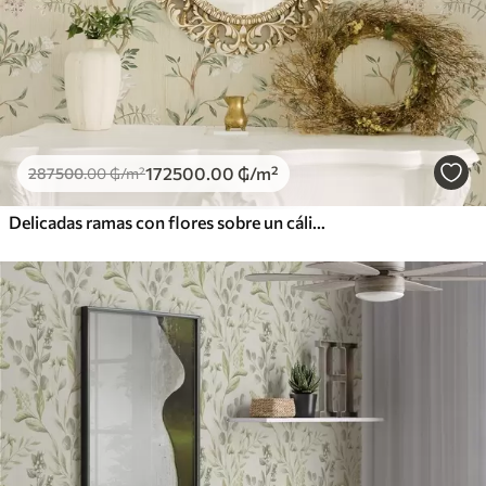
172500
.00
₲
/m²
287500
.00
₲
/m²
Delicadas ramas con flores sobre un cálido fondo color crema