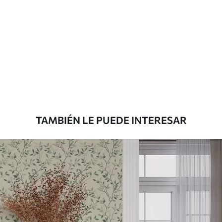
limpiarse con agua.
Método de
Aplicación sin fisuras
aplicación
Materiales disponibles
Estándar
287500
.00
172500
.00
₲
/m²
TAMBIÉN LE PUEDE INTERESAR
Premium
345833
.33
207500
.00
₲
/m²
Vinilo Premium
380416
.67
228250
.00
₲
/m²