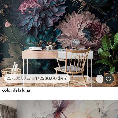
172500
.00
₲
/m²
287500
.00
₲
/m²
1
color de la luna