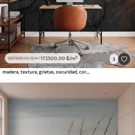
172500
.00
₲
/m²
287500
.00
₲
/m²
3
madera, textura, grietas, oscuridad, corteza, superficie