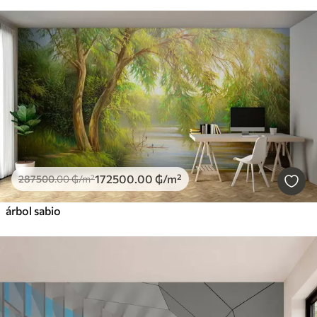
172500
.00
₲
/m²
287500
.00
₲
/m²
árbol sabio