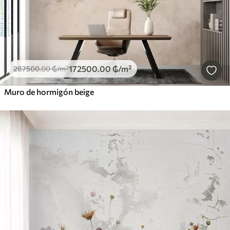
172500
.00
₲
/m²
287500
.00
₲
/m²
Muro de hormigón beige