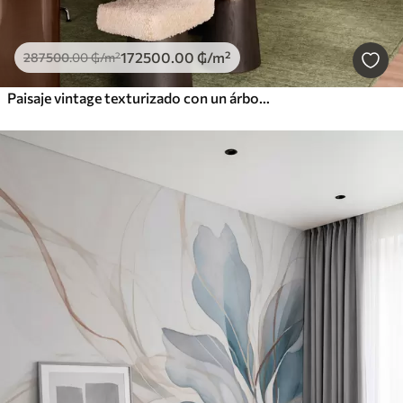
172500
.00
₲
/m²
287500
.00
₲
/m²
Paisaje vintage texturizado con un árbol cerca de un río y un cielo nublado, arte de la naturaleza en tonos sepia