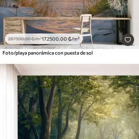
172500
.00
₲
/m²
287500
.00
₲
/m²
Foto/playa panorámica con puesta de sol