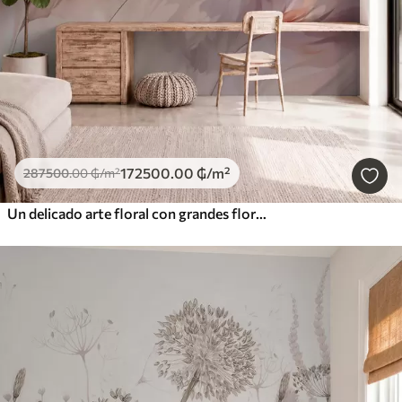
172500
.00
₲
/m²
287500
.00
₲
/m²
Un delicado arte floral con grandes flores de colores pastel con pétalos translúcidos, tallos suaves y un suave fondo difuminado