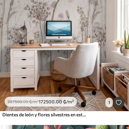
172500
.00
₲
/m²
287500
.00
₲
/m²
1
Dientes de león y flores silvestres en estilo acuarela