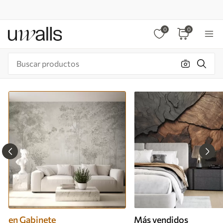
0
0
en Gabinete
Más vendidos