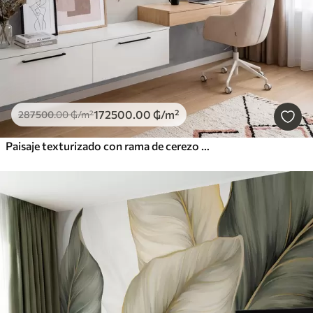
172500
.00
₲
/m²
287500
.00
₲
/m²
Paisaje texturizado con rama de cerezo en flor, hojas rosadas y fondo suave y brumoso.