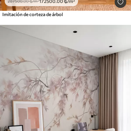
172500
.00
₲
/m²
287500
.00
₲
/m²
Imitación de corteza de árbol