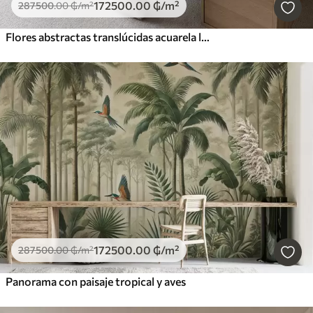
172500
.00
₲
/m²
287500
.00
₲
/m²
Flores abstractas translúcidas acuarela líquida
172500
.00
₲
/m²
287500
.00
₲
/m²
Panorama con paisaje tropical y aves