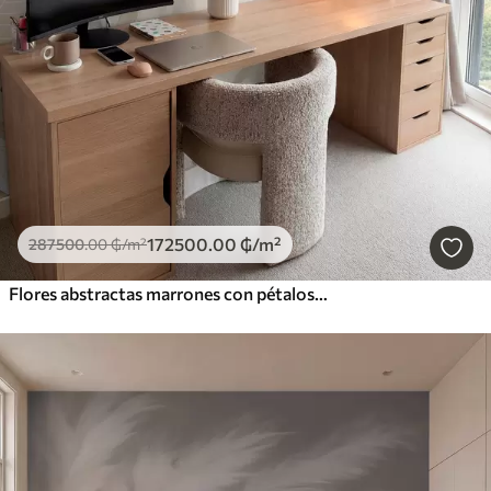
172500
.00
₲
/m²
287500
.00
₲
/m²
Flores abstractas marrones con pétalos suaves y translúcidos y delicados detalles, sobre fondo blanco