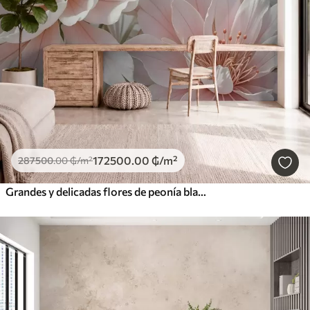
172500
.00
₲
/m²
287500
.00
₲
/m²
Grandes y delicadas flores de peonía blancas y rosas con pétalos suaves y esponjosos sobre un fondo gris difuminado