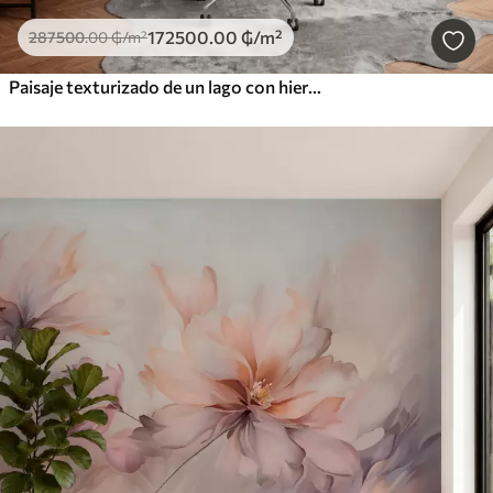
172500
.00
₲
/m²
287500
.00
₲
/m²
Paisaje texturizado de un lago con hierbas altas en primer plano, azul suave y marrón, agua tranquila, árboles en la distancia