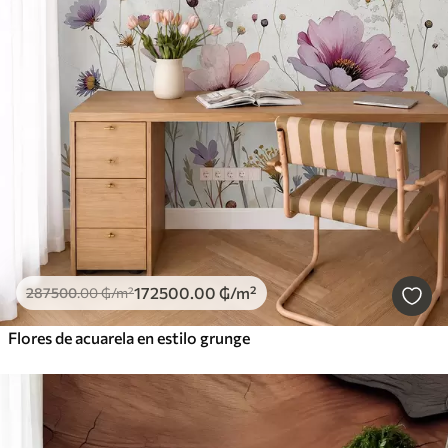
172500
.00
₲
/m²
287500
.00
₲
/m²
Flores de acuarela en estilo grunge