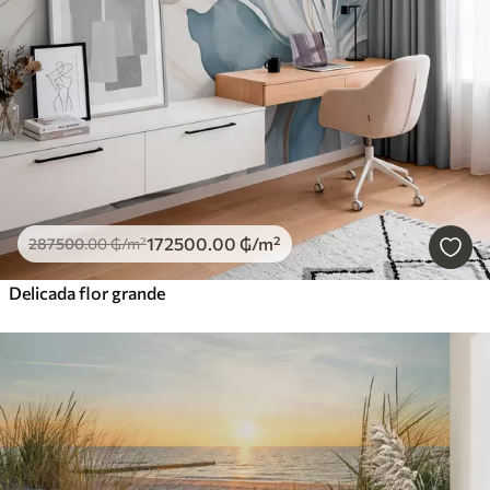
172500
.00
₲
/m²
287500
.00
₲
/m²
Delicada flor grande