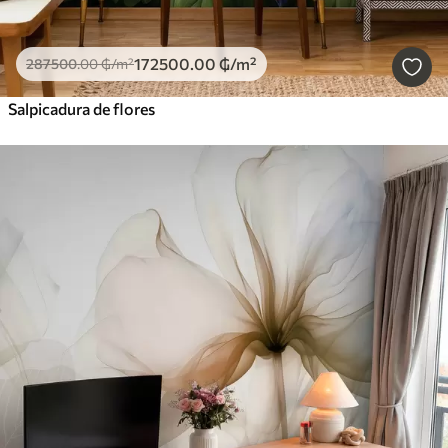
172500
.00
₲
/m²
287500
.00
₲
/m²
Salpicadura de flores