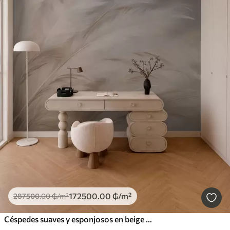
172500
.00
₲
/m²
287500
.00
₲
/m²
Céspedes suaves y esponjosos en beige y gris