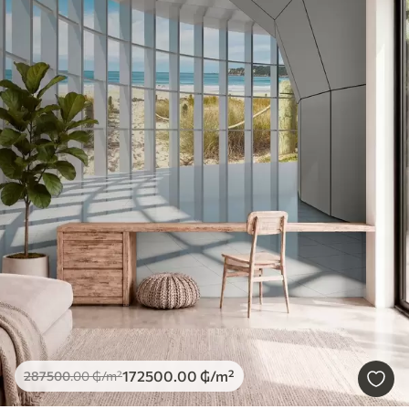
172500
.00
₲
/m²
287500
.00
₲
/m²