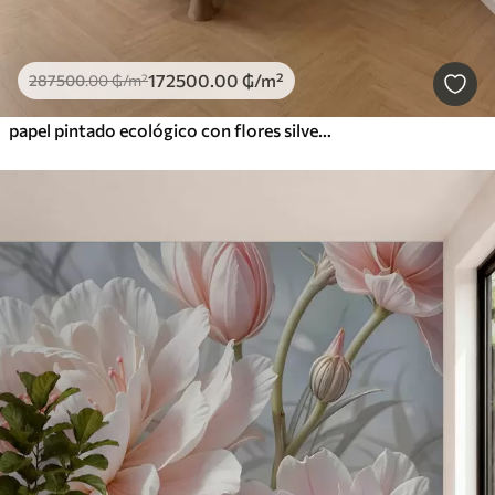
172500
.00
₲
/m²
287500
.00
₲
/m²
papel pintado ecológico con flores silvestres y plantas sobre fondo texturizado