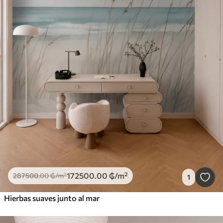
172500
.00
₲
/m²
287500
.00
₲
/m²
1
Hierbas suaves junto al mar