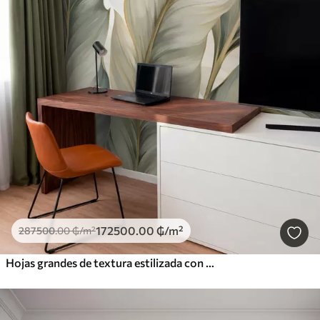
172500
.00
₲
/m²
287500
.00
₲
/m²
Hojas grandes de textura estilizada con venas detalladas en varios tonos de verde, crema y beige