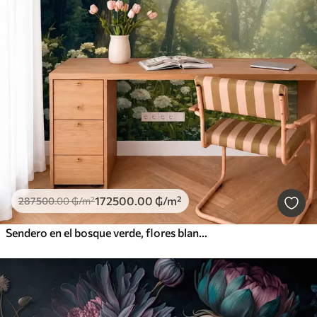
172500
.00
₲
/m²
287500
.00
₲
/m²
Sendero en el bosque verde, flores blancas, luz del sol, dibujo estilo acrílico