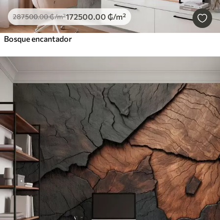
172500
.00
₲
/m²
287500
.00
₲
/m²
Bosque encantador