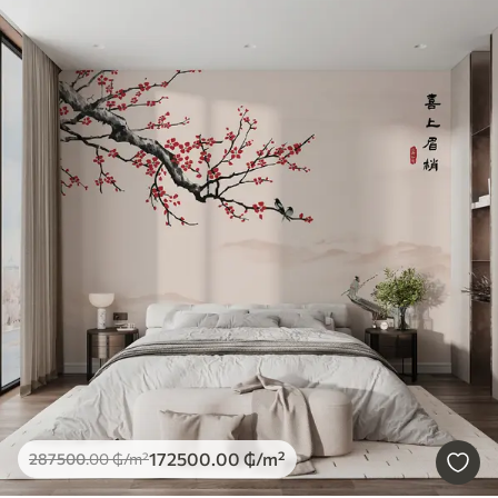
172500
.00
₲
/m²
287500
.00
₲
/m²