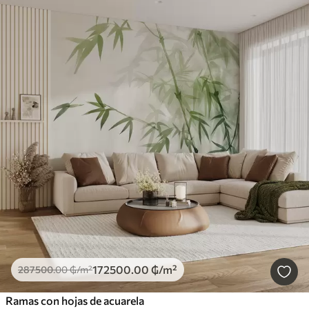
172500
.00
₲
/m²
287500
.00
₲
/m²
Ramas con hojas de acuarela