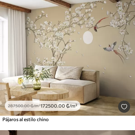
172500
.00
₲
/m²
287500
.00
₲
/m²
Pájaros al estilo chino