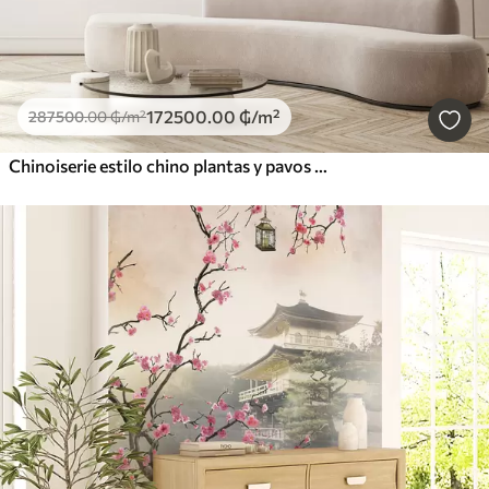
172500
.00
₲
/m²
287500
.00
₲
/m²
Chinoiserie estilo chino plantas y pavos reales