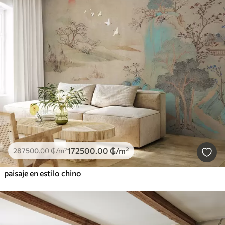
172500
.00
₲
/m²
287500
.00
₲
/m²
paisaje en estilo chino