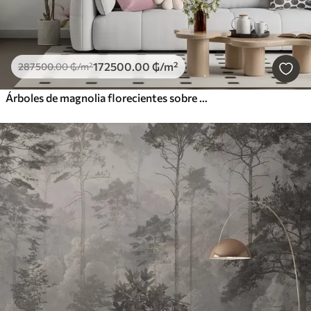
172500
.00
₲
/m²
287500
.00
₲
/m²
Árboles de magnolia florecientes sobre un fondo de mármol