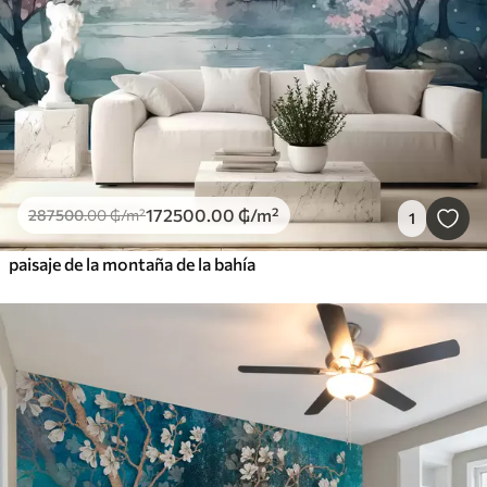
172500
.00
₲
/m²
287500
.00
₲
/m²
1
paisaje de la montaña de la bahía