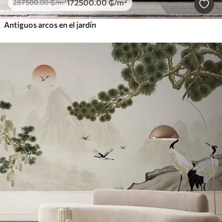
172500
.00
₲
/m²
287500
.00
₲
/m²
Antiguos arcos en el jardín