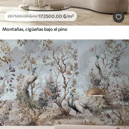
172500
.00
₲
/m²
287500
.00
₲
/m²
Montañas, cigüeñas bajo el pino