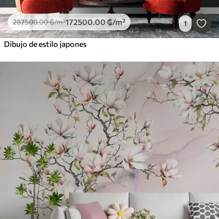
172500
.00
₲
/m²
287500
.00
₲
/m²
1
Dibujo de estilo japones