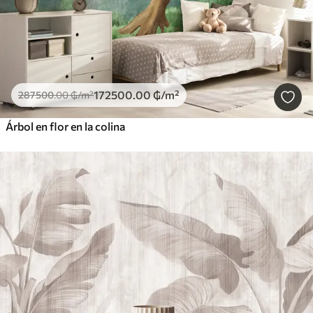
172500
.00
₲
/m²
287500
.00
₲
/m²
Árbol en flor en la colina