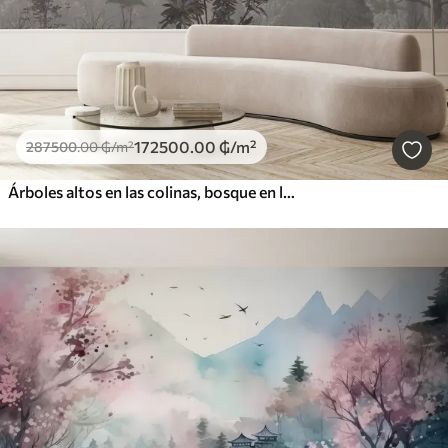
172500
.00
₲
/m²
287500
.00
₲
/m²
Árboles altos en las colinas, bosque en la niebla