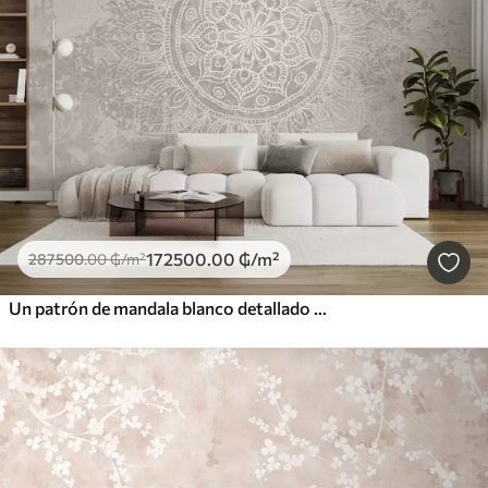
172500
.00
₲
/m²
287500
.00
₲
/m²
Un patrón de mandala blanco detallado sobre un fondo vintage texturizado de color gris claro