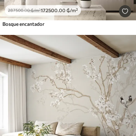
172500
.00
₲
/m²
287500
.00
₲
/m²
Bosque encantador