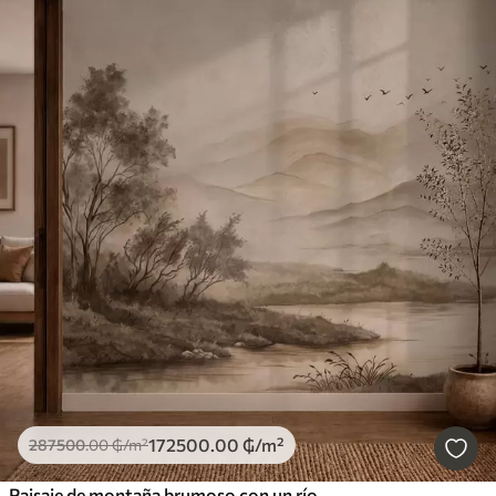
172500
.00
₲
/m²
287500
.00
₲
/m²
Paisaje de montaña brumoso con un río y pájaros