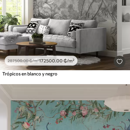
172500
.00
₲
/m²
287500
.00
₲
/m²
Trópicos en blanco y negro