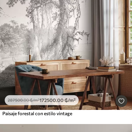
172500
.00
₲
/m²
287500
.00
₲
/m²
Paisaje forestal con estilo vintage