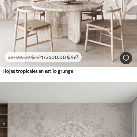
172500
.00
₲
/m²
287500
.00
₲
/m²
Hojas tropicales en estilo grunge