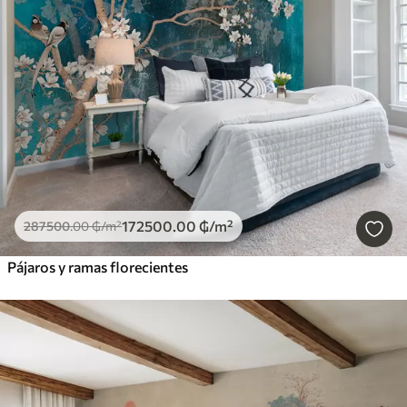
172500
.00
₲
/m²
287500
.00
₲
/m²
Pájaros y ramas florecientes