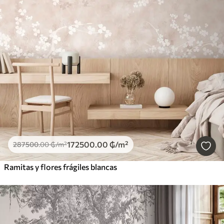
172500
.00
₲
/m²
287500
.00
₲
/m²
Ramitas y flores frágiles blancas