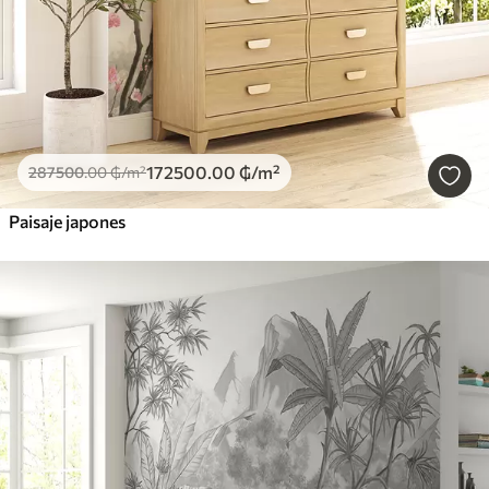
172500
.00
₲
/m²
287500
.00
₲
/m²
Paisaje japones