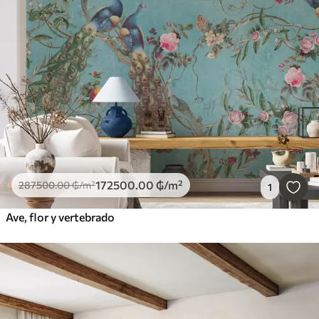
172500
.00
₲
/m²
287500
.00
₲
/m²
1
Ave, flor y vertebrado