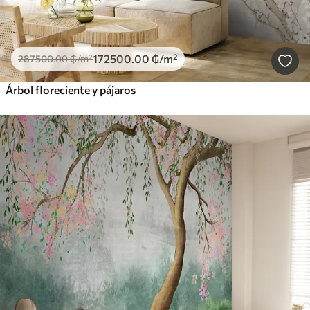
172500
.00
₲
/m²
287500
.00
₲
/m²
Árbol floreciente y pájaros