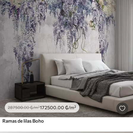
172500
.00
₲
/m²
287500
.00
₲
/m²
Ramas de lilas Boho