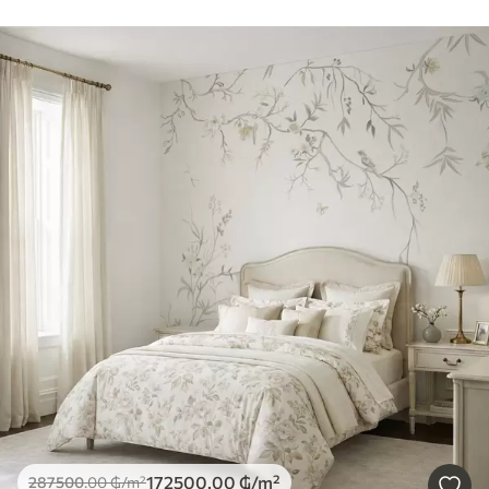
172500
.00
₲
/m²
287500
.00
₲
/m²