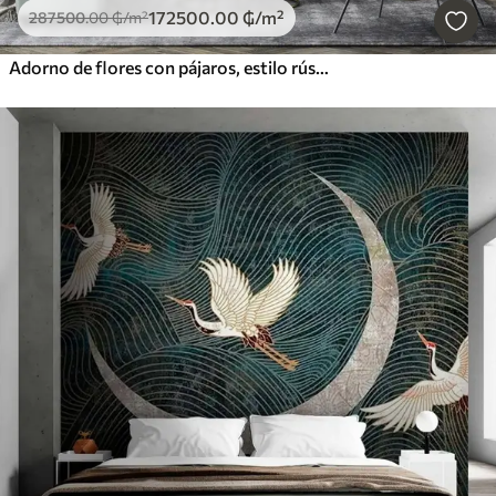
172500
.00
₲
/m²
287500
.00
₲
/m²
Adorno de flores con pájaros, estilo rústico, botánico, prado, fondo azul