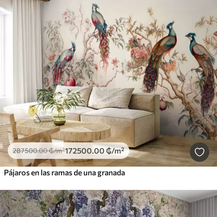
172500
.00
₲
/m²
287500
.00
₲
/m²
Pájaros en las ramas de una granada