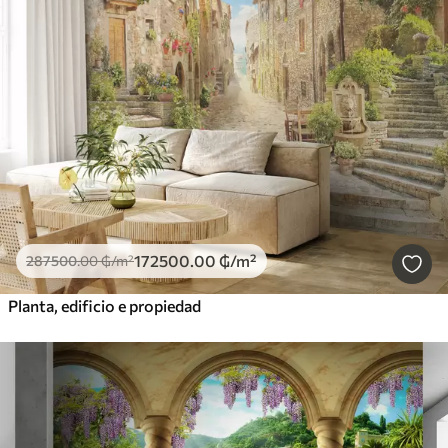
172500
.00
₲
/m²
287500
.00
₲
/m²
Planta, edificio e propiedad