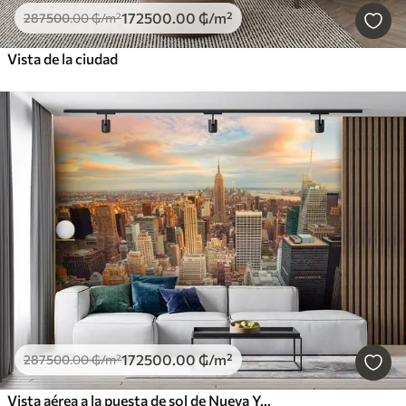
172500
.00
₲
/m²
287500
.00
₲
/m²
Vista de la ciudad
172500
.00
₲
/m²
287500
.00
₲
/m²
Vista aérea a la puesta de sol de Nueva York