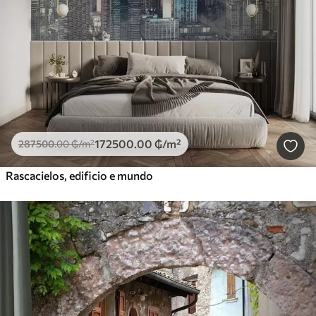
172500
.00
₲
/m²
287500
.00
₲
/m²
Rascacielos, edificio e mundo