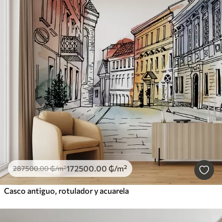
172500
.00
₲
/m²
287500
.00
₲
/m²
Casco antiguo, rotulador y acuarela