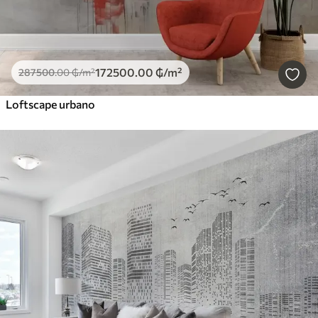
172500
.00
₲
/m²
287500
.00
₲
/m²
Loftscape urbano