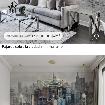
172500
.00
₲
/m²
287500
.00
₲
/m²
Pájaros sobre la ciudad, minimalismo