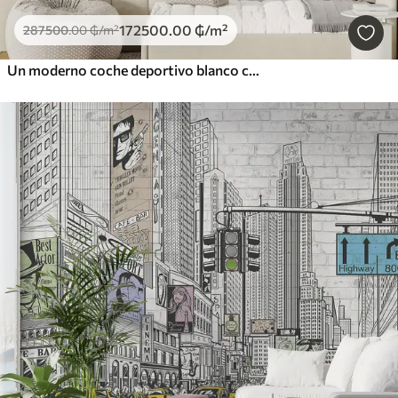
172500
.00
₲
/m²
287500
.00
₲
/m²
Un moderno coche deportivo blanco corriendo sobre un fondo de palmeras y rascacielos en técnica de acuarela libre