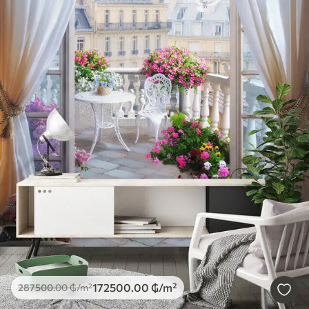
172500
.00
₲
/m²
287500
.00
₲
/m²