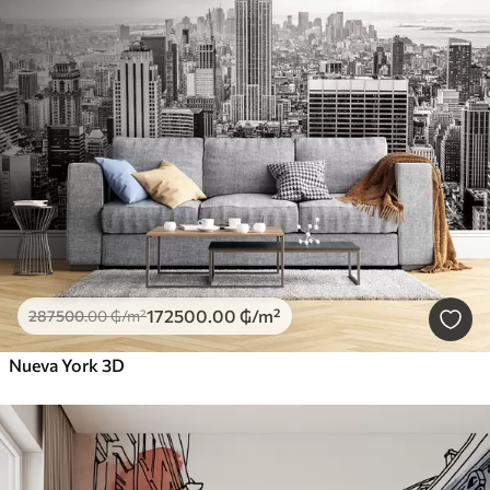
172500
.00
₲
/m²
287500
.00
₲
/m²
Nueva York 3D