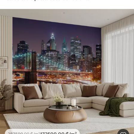
172500
.00
₲
/m²
287500
.00
₲
/m²