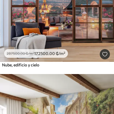
172500
.00
₲
/m²
287500
.00
₲
/m²
Nube, edificio y cielo