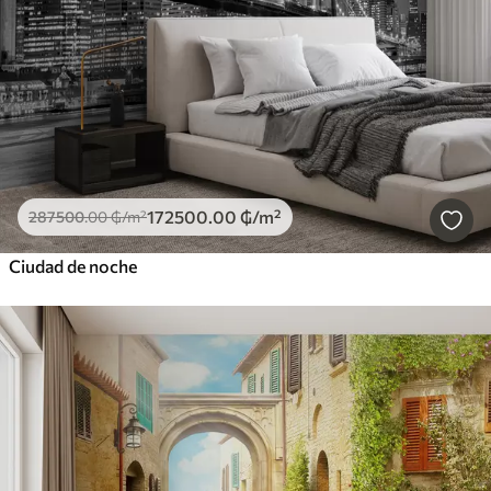
172500
.00
₲
/m²
287500
.00
₲
/m²
Ciudad de noche