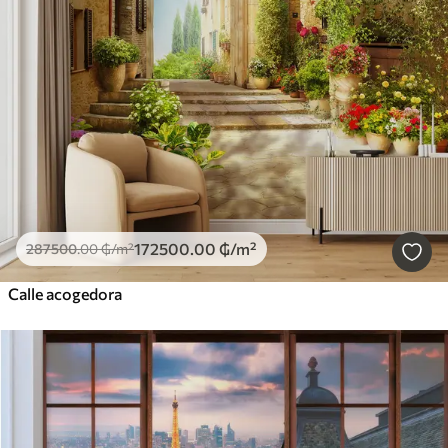
172500
.00
₲
/m²
287500
.00
₲
/m²
Calle acogedora