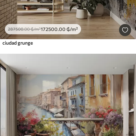
172500
.00
₲
/m²
287500
.00
₲
/m²
ciudad grunge