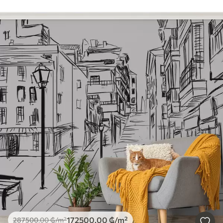
172500
.00
₲
/m²
287500
.00
₲
/m²