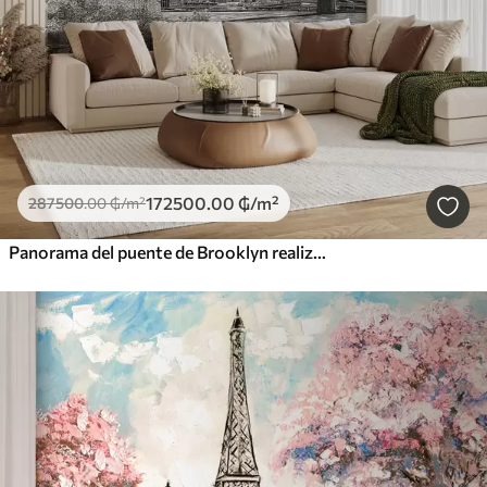
172500
.00
₲
/m²
287500
.00
₲
/m²
Panorama del puente de Brooklyn realizado con una técnica retro abocetada con líneas y arañazos