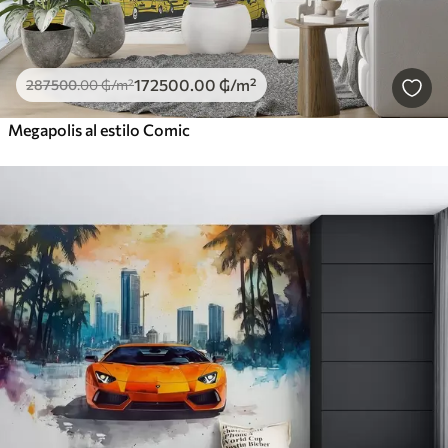
172500
.00
₲
/m²
287500
.00
₲
/m²
Megapolis al estilo Comic