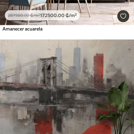
172500
.00
₲
/m²
287500
.00
₲
/m²
Amanecer acuarela