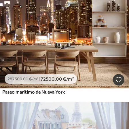
172500
.00
₲
/m²
287500
.00
₲
/m²
Paseo marítimo de Nueva York