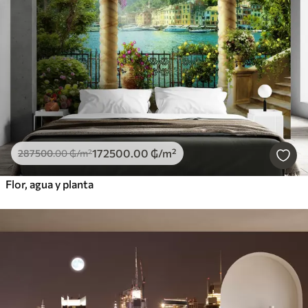
172500
.00
₲
/m²
287500
.00
₲
/m²
Flor, agua y planta