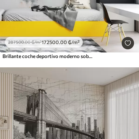
172500
.00
₲
/m²
287500
.00
₲
/m²
Brillante coche deportivo moderno sobre el fondo de palmeras y rascacielos en técnica de acuarela a la prima