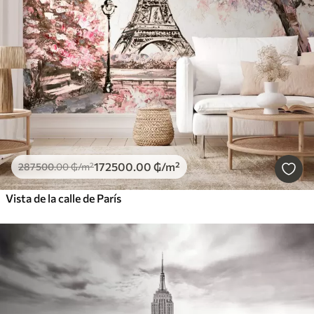
172500
.00
₲
/m²
287500
.00
₲
/m²
Vista de la calle de París