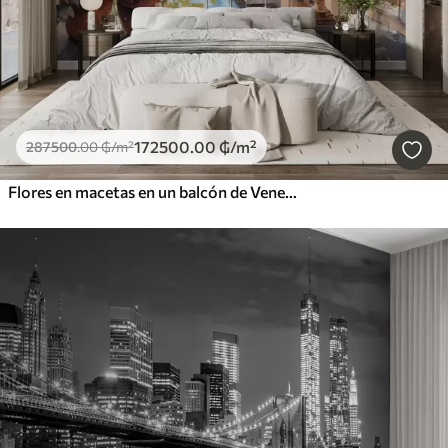
172500
.00
₲
/m²
287500
.00
₲
/m²
Flores en macetas en un balcón de Venecia acuarela