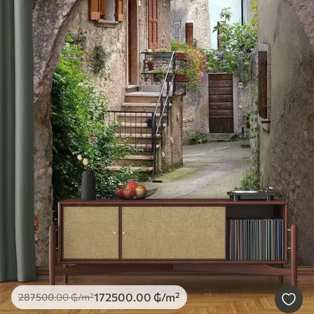
172500
.00
₲
/m²
287500
.00
₲
/m²