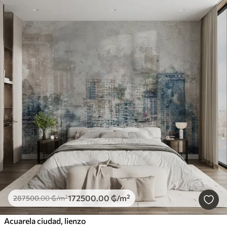
172500
.00
₲
/m²
287500
.00
₲
/m²
Acuarela ciudad, lienzo