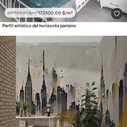
172500
.00
₲
/m²
287500
.00
₲
/m²
Perfil artístico del horizonte parisino