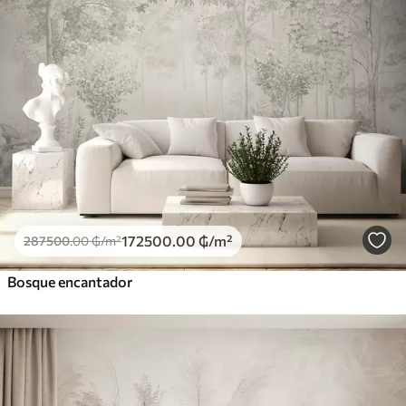
172500
.00
₲
/m²
287500
.00
₲
/m²
Bosque encantador