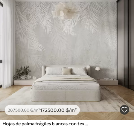
172500
.00
₲
/m²
287500
.00
₲
/m²
Hojas de palma frágiles blancas con textura grunge