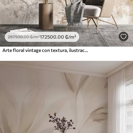
172500
.00
₲
/m²
287500
.00
₲
/m²
Arte floral vintage con textura, ilustraciones de delicadas flores y hojas de jardín en estilo dibujo, suaves tonos pastel beige y sepia