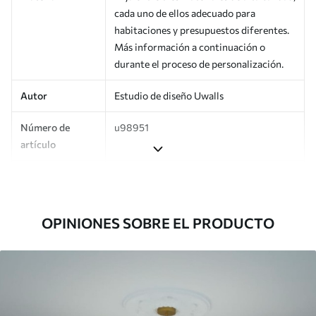
cada uno de ellos adecuado para
habitaciones y presupuestos diferentes.
Más información a continuación o
durante el proceso de personalización.
Autor
Estudio de diseño Uwalls
Número de
u98951
artículo
Producción
Impreso bajo pedido y entregado en
rollos de hasta 50 cm de ancho.
OPINIONES SOBRE EL PRODUCTO
Adicionalmente
Disponible con recubrimiento de barniz
y/o adhesivo para empapelar.
Limpieza
Se puede limpiar suavemente con una
esponja suave. Los murales de pared con
recubrimiento de barniz pueden