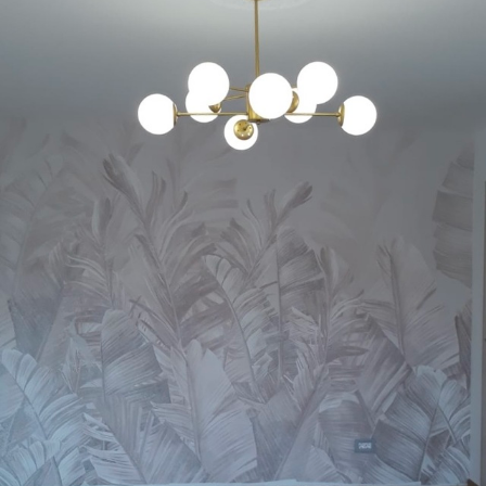
limpiarse con agua.
Método de
Hasta 360 cm de altura: aplicación sin
aplicación
juntas.
Más de 360 cm de altura: aplicación con
solapamiento.
Materiales disponibles
Estándar
287500
.00
172500
.00
₲
/m²
Premium
345833
.33
207500
.00
₲
/m²
Vinilo Premium
380416
.67
228250
.00
₲
/m²