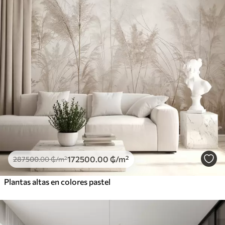
172500
.00
₲
/m²
287500
.00
₲
/m²
Plantas altas en colores pastel