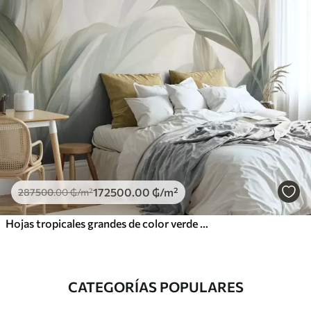
172500
.00
₲
/m²
287500
.00
₲
/m²
Hojas tropicales grandes de color verde pálido con tonos suaves y pasteles, obra de arte con textura
CATEGORÍAS POPULARES