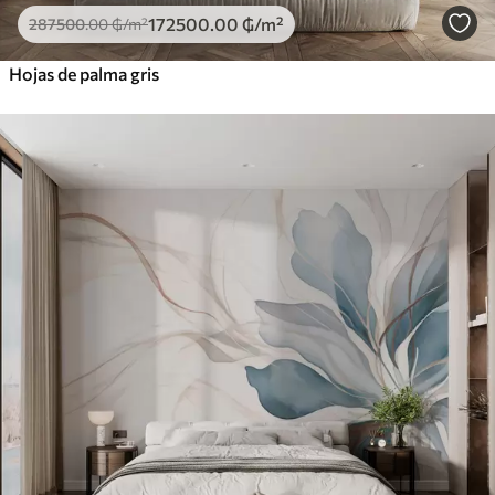
172500
.00
₲
/m²
287500
.00
₲
/m²
Hojas de palma gris