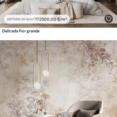
172500
.00
₲
/m²
287500
.00
₲
/m²
Delicada flor grande