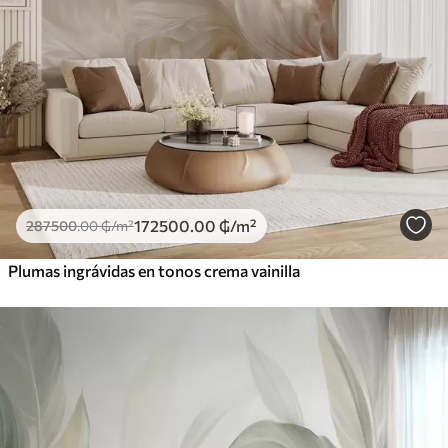
172500
.00
₲
/m²
287500
.00
₲
/m²
Plumas ingrávidas en tonos crema vainilla