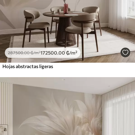
172500
.00
₲
/m²
287500
.00
₲
/m²
Hojas abstractas ligeras