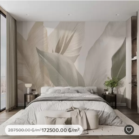
172500
.00
₲
/m²
287500
.00
₲
/m²