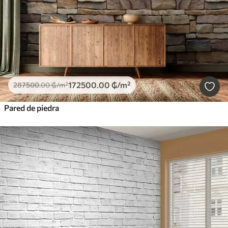
172500
.00
₲
/m²
287500
.00
₲
/m²
Pared de piedra