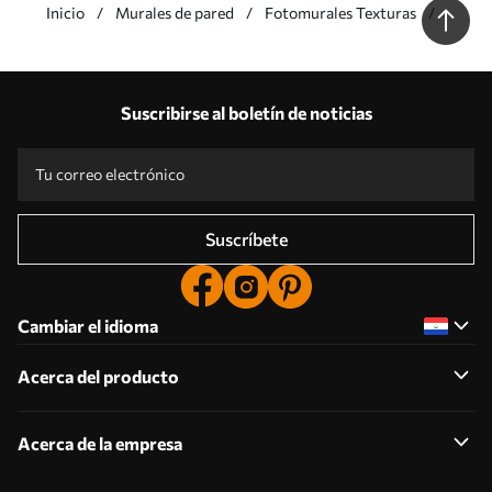
Inicio
Murales de pared
Fotomurales Texturas
Fotom
Ladril
Nuestras ventajas
Respuestas:
1
Suscribirse al boletín de noticias
Producción según tallas individuales
Participa en las promociones navideñas de 2025 y consigue un descuento
Edición fotográfica profesional gratuita
Códigos promocionales con descuentos por pedido
Suscríbete
Cambiar el idioma
Acerca del producto
Acerca de la empresa