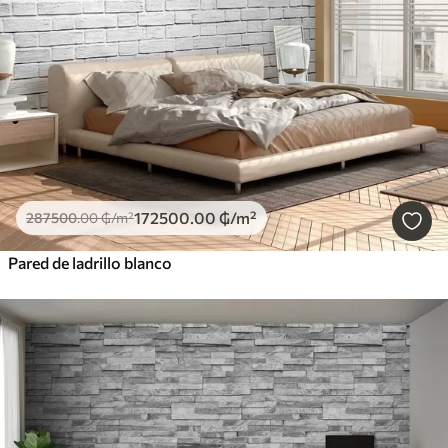
172500
.00
₲
/m²
287500
.00
₲
/m²
Pared de ladrillo blanco