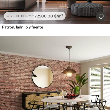
172500
.00
₲
/m²
287500
.00
₲
/m²
Patrón, ladrillo y fuente