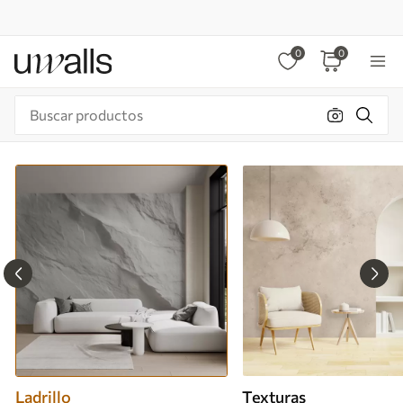
0
0
Ladrillo
Texturas