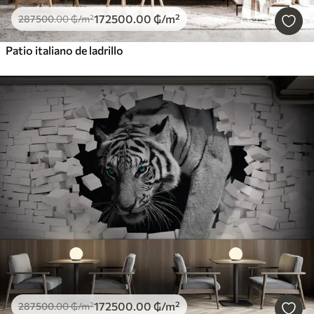
172500
.00
₲
/m²
287500
.00
₲
/m²
Patio italiano de ladrillo
172500
.00
₲
/m²
287500
.00
₲
/m²