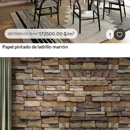
172500
.00
₲
/m²
287500
.00
₲
/m²
1
Papel pintado de ladrillo marrón