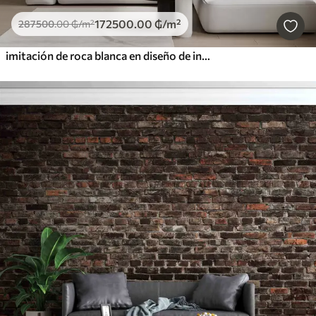
172500
.00
₲
/m²
287500
.00
₲
/m²
imitación de roca blanca en diseño de interiores