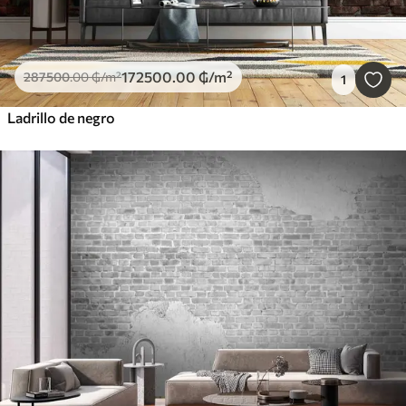
172500
.00
₲
/m²
287500
.00
₲
/m²
1
Ladrillo de negro