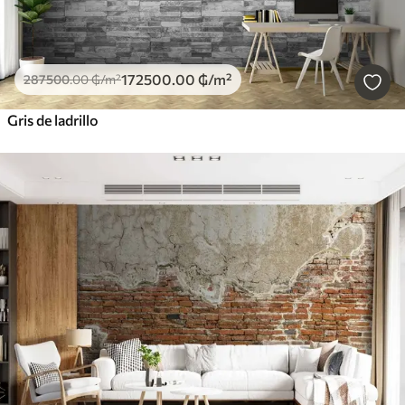
172500
.00
₲
/m²
287500
.00
₲
/m²
Gris de ladrillo