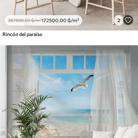
172500
.00
₲
/m²
2
287500
.00
₲
/m²
Rincón del paraíso