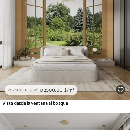
172500
.00
₲
/m²
287500
.00
₲
/m²
Vista desde la ventana al bosque