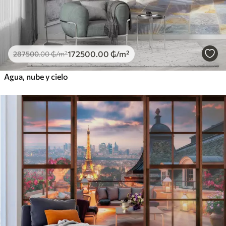
172500
.00
₲
/m²
287500
.00
₲
/m²
Agua, nube y cielo