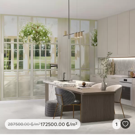
172500
.00
₲
/m²
1
287500
.00
₲
/m²