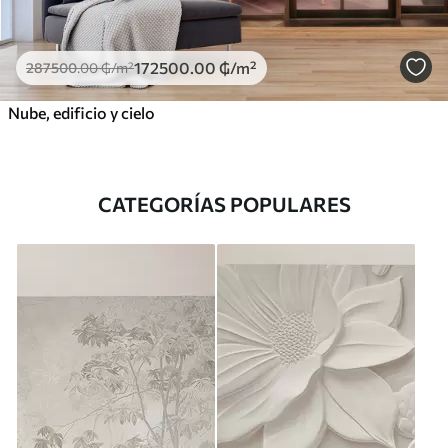
172500
.00
₲
/m²
287500
.00
₲
/m²
Nube, edificio y cielo
CATEGORÍAS POPULARES