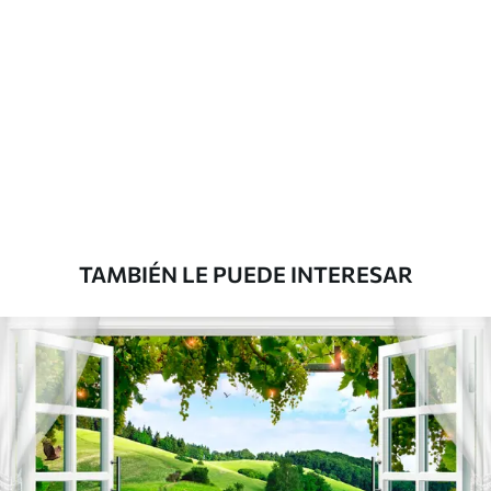
Materiales disponibles
Estándar
287500
.00
172500
.00
₲
/m²
Premium
345833
.33
207500
.00
₲
/m²
TAMBIÉN LE PUEDE INTERESAR
Vinilo Premium
380416
.67
228250
.00
₲
/m²