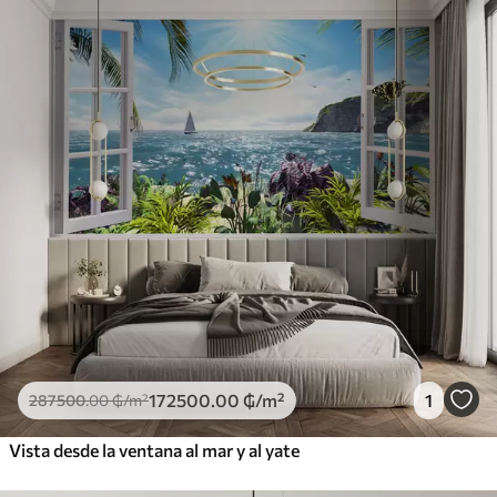
172500
.00
₲
/m²
1
287500
.00
₲
/m²
Vista desde la ventana al mar y al yate