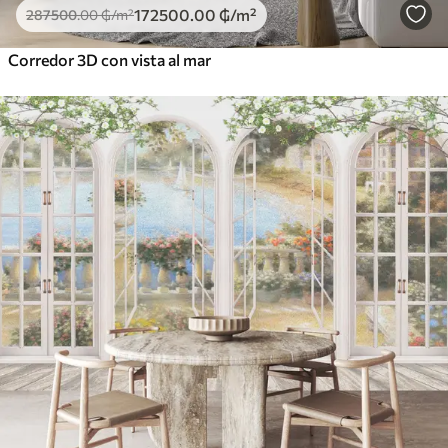
172500
.00
₲
/m²
287500
.00
₲
/m²
Corredor 3D con vista al mar