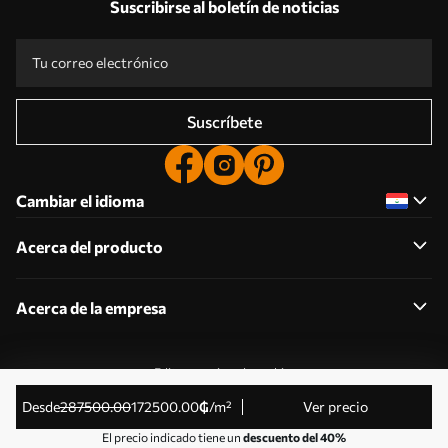
Suscribirse al boletín de noticias
Suscríbete
Cambiar el idioma
Acerca del producto
Acerca de la empresa
Editar permisos de cookies
© 2011-2026 Uwalls . Todos los derechos reservados.
desde
287500
.00
172500
.00
₲
/m²
Ver precio
Gestionado por KLW Sp. z o.o. CIF: PL9223057591.
El precio indicado tiene un
descuento del 40%