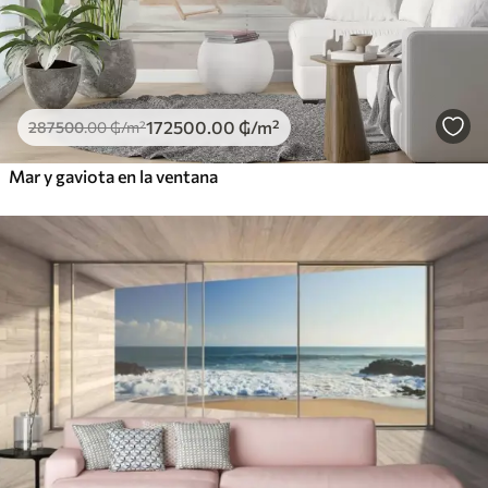
172500
.00
₲
/m²
287500
.00
₲
/m²
Mar y gaviota en la ventana