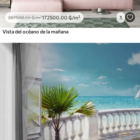
172500
.00
₲
/m²
1
287500
.00
₲
/m²
Vista del océano de la mañana