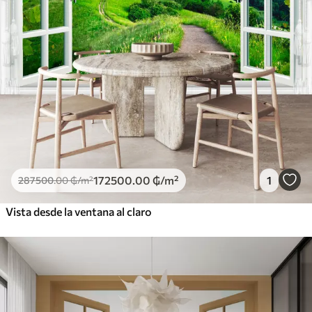
172500
.00
₲
/m²
1
287500
.00
₲
/m²
Vista desde la ventana al claro