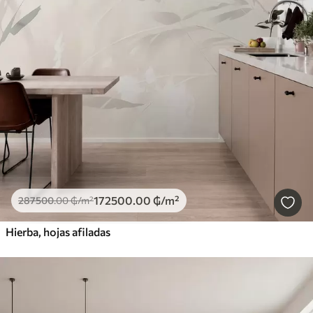
172500
.00
₲
/m²
287500
.00
₲
/m²
Hierba, hojas afiladas