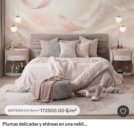
172500
.00
₲
/m²
287500
.00
₲
/m²
Plumas delicadas y etéreas en una neblina de color rosa melocotón con destellos