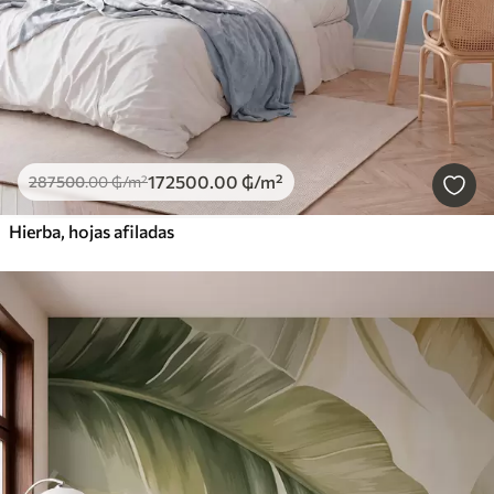
172500
.00
₲
/m²
287500
.00
₲
/m²
Hierba, hojas afiladas