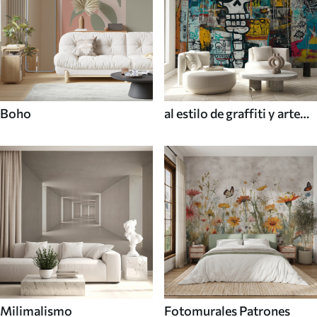
Boho
al estilo de graffiti y arte
callejero
Milimalismo
Fotomurales Patrones