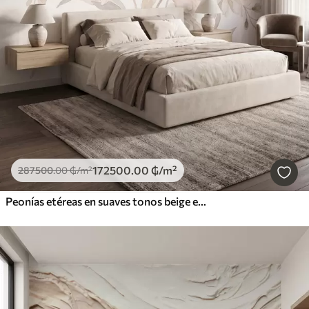
172500
.00
₲
/m²
287500
.00
₲
/m²
Peonías etéreas en suaves tonos beige empolvado