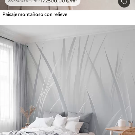
172500
.00
₲
/m²
287500
.00
₲
/m²
Paisaje montañoso con relieve