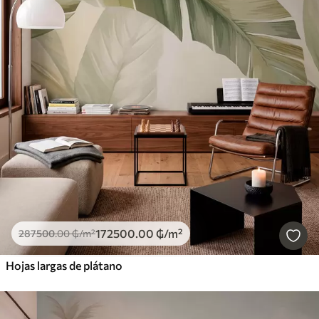
172500
.00
₲
/m²
287500
.00
₲
/m²
Hojas largas de plátano