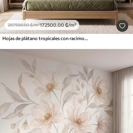
172500
.00
₲
/m²
287500
.00
₲
/m²
Hojas de plátano tropicales con racimos de bayas de café rojas, estilo acuarela