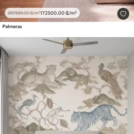
172500
.00
₲
/m²
287500
.00
₲
/m²
Palmeras