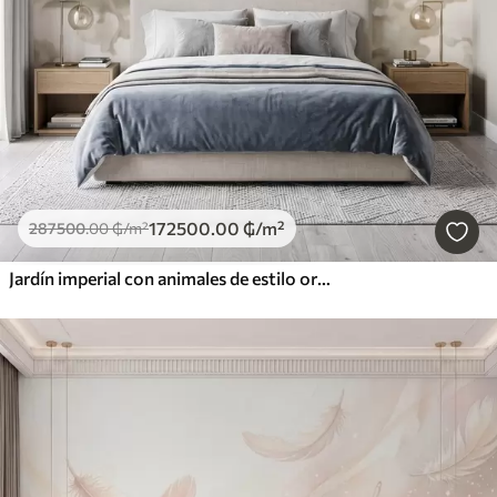
172500
.00
₲
/m²
287500
.00
₲
/m²
Jardín imperial con animales de estilo oriental: mono, leopardo, tigre, pavo real y garza