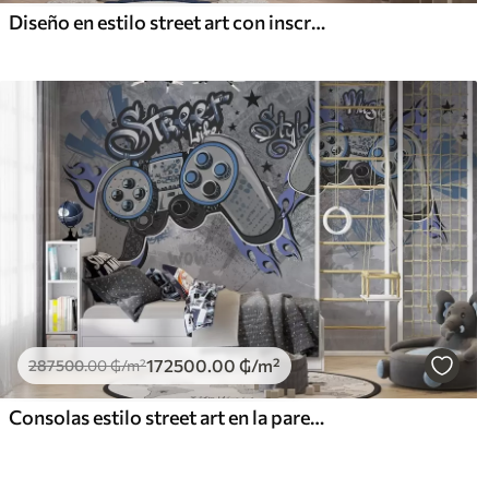
Diseño en estilo street art con inscripciones en color amarillo sobre fondo de muro de hormigón
172500
.00
₲
/m²
287500
.00
₲
/m²
Consolas estilo street art en la pared grunge