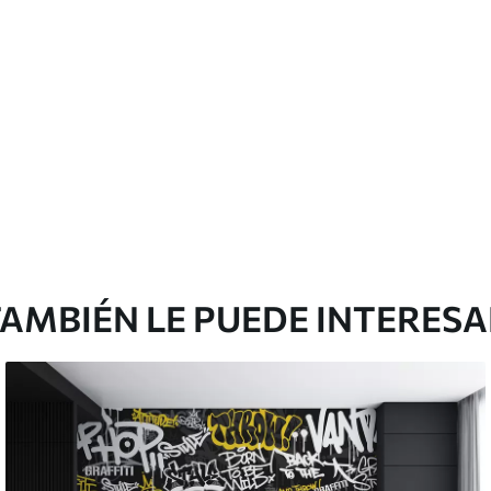
Vinilo Premium
380416
.67
₲
/m²
228250
.00
₲
/m²
AMBIÉN LE PUEDE INTERES