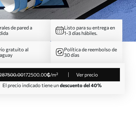
ales de pared a
Listo para su entrega en
dida
1-3 días hábiles.
ío gratuito al
Política de reembolso de
aguay
30 días
287500
.00
172500
.00
₲
/m²
Ver precio
El precio indicado tiene un
descuento del 40%