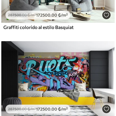
172500
.00
₲
/m²
287500
.00
₲
/m²
Graffiti colorido al estilo Basquiat
172500
.00
₲
/m²
287500
.00
₲
/m²