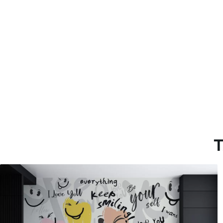
Materiales disponibles
Estándar
Premium
287500
.00
345833
.33
172500
.00
₲
/m²
207500
.00
T