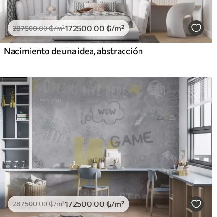
172500
.00
₲
/m²
287500
.00
₲
/m²
Nacimiento de una idea, abstracción
172500
.00
₲
/m²
287500
.00
₲
/m²