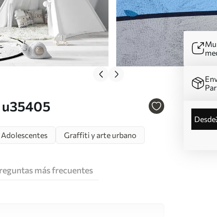
Mur
me
Env
Par
r. u35405
desde
Adolescentes
Graffiti y arte urbano
reguntas más frecuentes