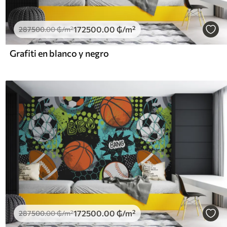
172500
.00
₲
/m²
287500
.00
₲
/m²
Grafiti en blanco y negro
172500
.00
₲
/m²
287500
.00
₲
/m²