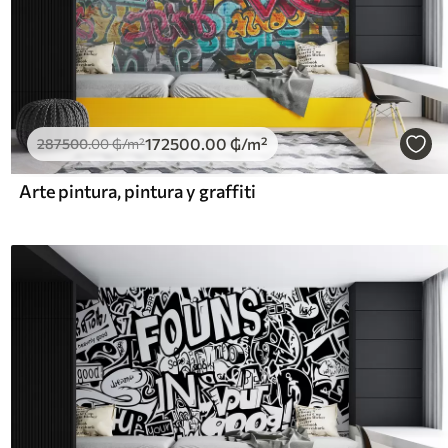
172500
.00
₲
/m²
287500
.00
₲
/m²
Arte pintura, pintura y graffiti