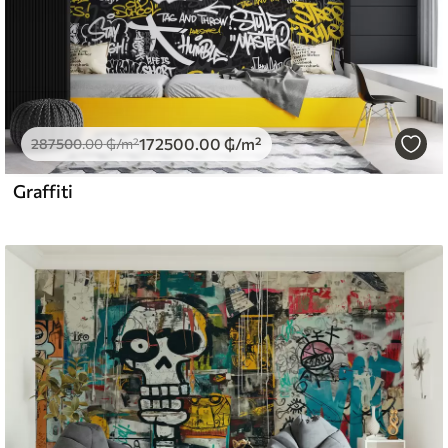
172500
.00
₲
/m²
287500
.00
₲
/m²
Graffiti