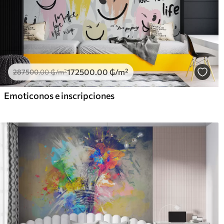
172500
.00
₲
/m²
287500
.00
₲
/m²
Emoticonos e inscripciones