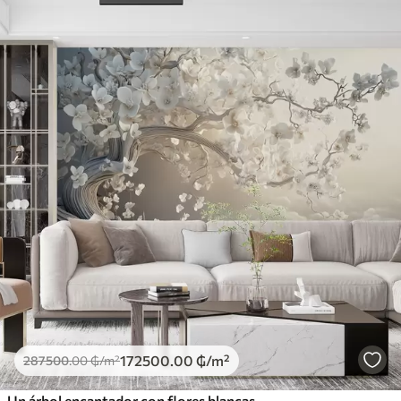
172500
.00
₲
/m²
287500
.00
₲
/m²
Un árbol encantador con flores blancas contra el fondo de nubes en un estilo interesante en delicados colores cálidos