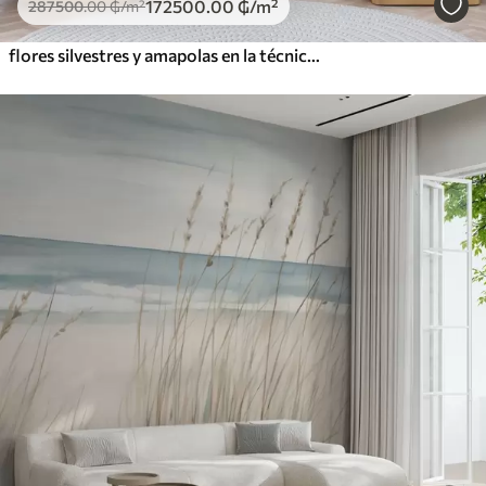
172500
.00
₲
/m²
287500
.00
₲
/m²
flores silvestres y amapolas en la técnica de los trazos