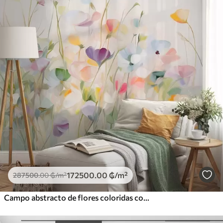
172500
.00
₲
/m²
287500
.00
₲
/m²
Campo abstracto de flores coloridas con tallos largos y hojas verdes, texturizado, colores pastel y claros