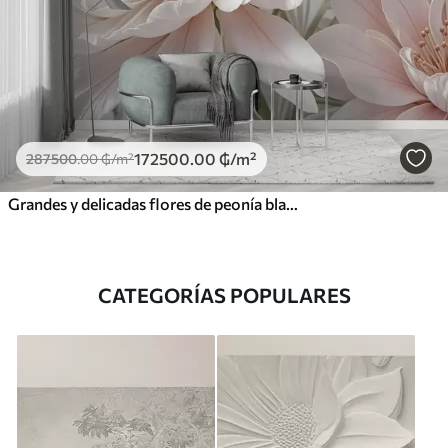
172500
.00
₲
/m²
287500
.00
₲
/m²
Grandes y delicadas flores de peonía blancas y rosas con pétalos suaves y esponjosos sobre un fondo gris difuminado
CATEGORÍAS POPULARES