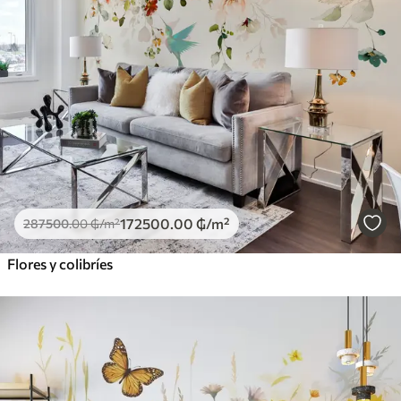
172500
.00
₲
/m²
287500
.00
₲
/m²
Flores y colibríes