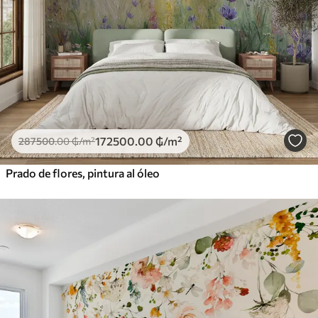
172500
.00
₲
/m²
287500
.00
₲
/m²
Prado de flores, pintura al óleo