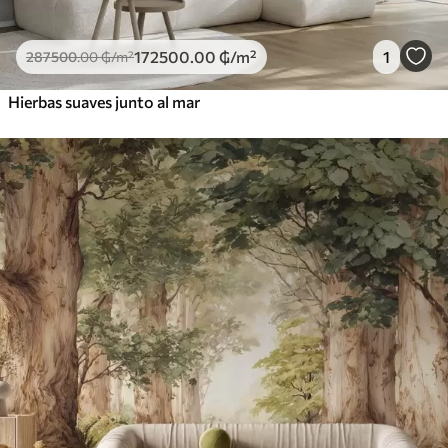
172500
.00
₲
/m²
1
287500
.00
₲
/m²
Hierbas suaves junto al mar