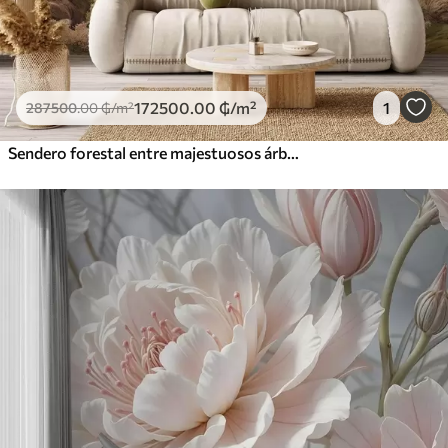
172500
.00
₲
/m²
1
287500
.00
₲
/m²
Sendero forestal entre majestuosos árboles en estilo acuarela