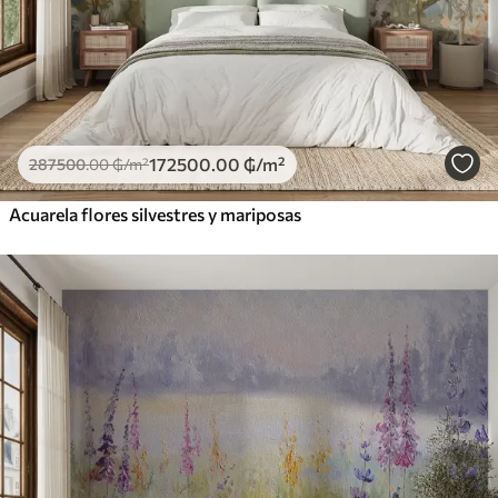
172500
.00
₲
/m²
287500
.00
₲
/m²
Acuarela flores silvestres y mariposas