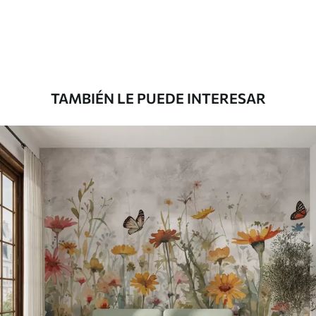
287500
.00
172500
.00
₲
/m²
Premium
345833
.33
207500
.00
₲
/m²
TAMBIÉN LE PUEDE INTERESAR
Vinilo Premium
380416
.67
228250
.00
₲
/m²