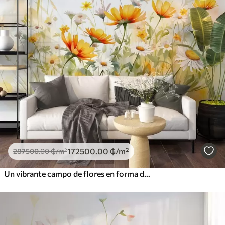
172500
.00
₲
/m²
287500
.00
₲
/m²
Un vibrante campo de flores en forma de acuarela con flores naranjas y amarillas y una mariposa sobre las flores