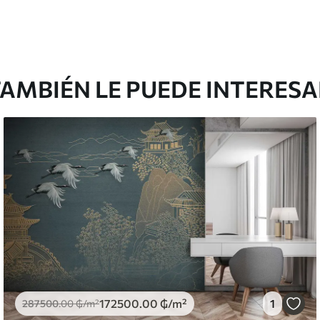
AMBIÉN LE PUEDE INTERES
172500
.00
₲
/m²
1
287500
.00
₲
/m²