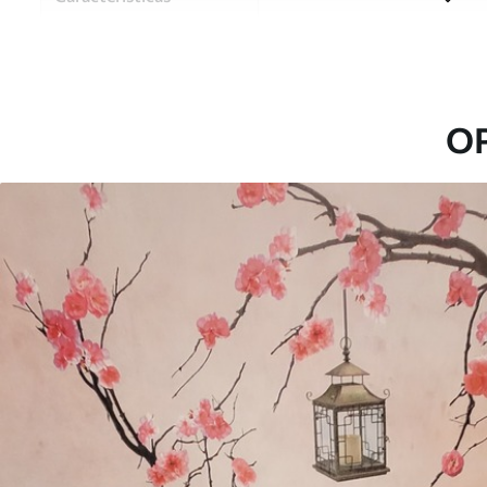
Material
Elija entre tres materiales d
habitaciones y presupuestos
o durante el proceso de per
O
Autor
Estudio de diseño Uwalls
Número de artículo
u60294
Producción
Impreso bajo pedido y entre
Adicionalmente
Disponible con recubrimient
Limpieza
Se puede limpiar suavemente
con recubrimiento de barniz
Método de aplicación
Hasta 360 cm de altura: apli
Más de 360 cm de altura: ap