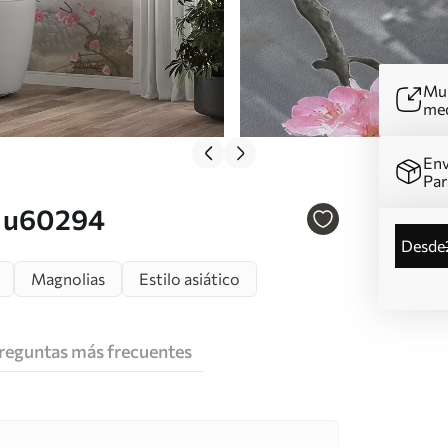
Mur
me
Env
Par
. u60294
desde
Magnolias
Estilo asiático
reguntas más frecuentes