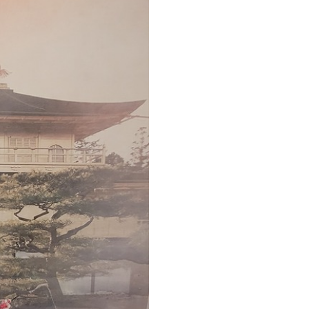
Vinilo Premium
380416
.67
₲
/m²
228250
.00
₲
/m²