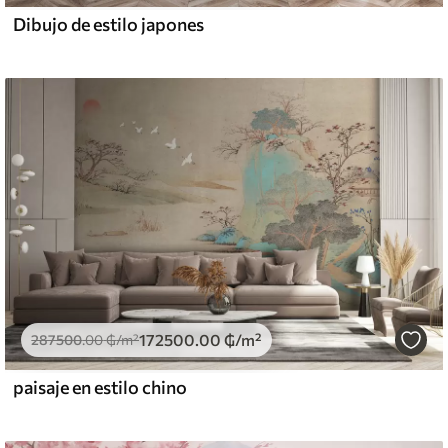
Dibujo de estilo japones
172500
.00
₲
/m²
287500
.00
₲
/m²
paisaje en estilo chino