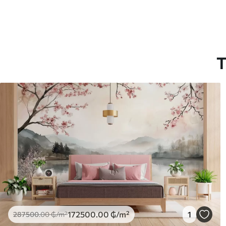
T
172500
.00
₲
/m²
1
287500
.00
₲
/m²