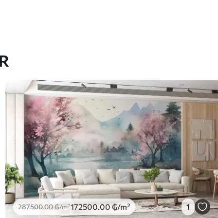
AR
172500
.00
₲
/m²
1
287500
.00
₲
/m²