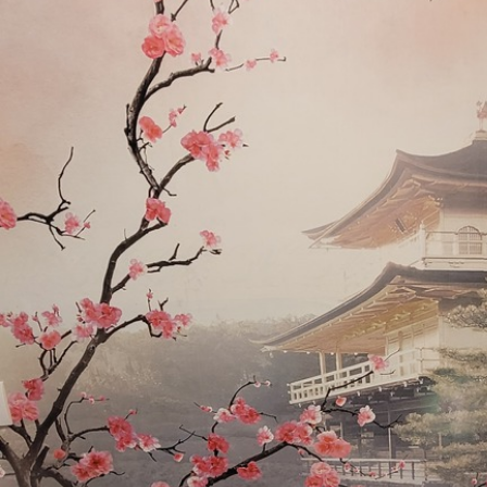
Materiales disponibles
Estándar
Premium
287500
.00
345833
.33
172500
.00
₲
/m²
207500
.00