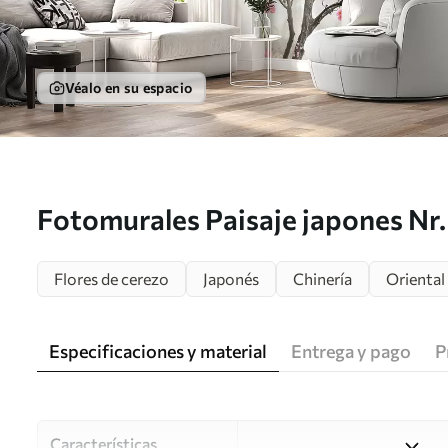
Véalo en su espacio
Fotomurales Paisaje japones Nr
Flores de cerezo
Japonés
Chinería
Oriental
Especificaciones y material
Entrega y pago
P
Características