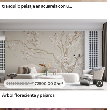
tranquilo paisaje en acuarela con un lago y un árbol en flor
172500
.00
₲
/m²
287500
.00
₲
/m²
Árbol floreciente y pájaros