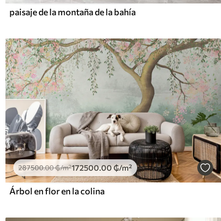
paisaje de la montaña de la bahía
172500
.00
₲
/m²
287500
.00
₲
/m²
Árbol en flor en la colina