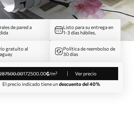
ales de pared a
Listo para su entrega en
dida
1-3 días hábiles.
ío gratuito al
Política de reembolso de
aguay
30 días
287500
.00
172500
.00
₲
/m²
Ver precio
El precio indicado tiene un
descuento del 40%