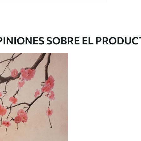
e alta calidad, cada uno de ellos adecuado para
 diferentes. Más información a continuación
sonalización.
PINIONES SOBRE EL PRODUC
gado en rollos de hasta 50 cm de ancho.
o de barniz y/o adhesivo para empapelar.
 con una esponja suave. Los murales de pared
 pueden limpiarse con agua.
cación sin juntas.
licación con solapamiento.