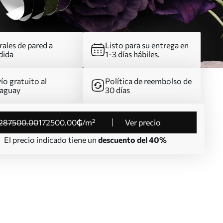
ales de pared a
Listo para su entrega en
dida
1-3 días hábiles.
ío gratuito al
Política de reembolso de
aguay
30 días
287500
.00
172500
.00
₲
/m²
Ver precio
El precio indicado tiene un
descuento del 40%