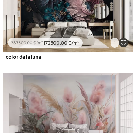
172500
.00
₲
/m²
1
287500
.00
₲
/m²
color de la luna