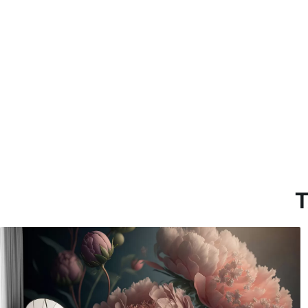
Materiales disponibles
Estándar
Premium
287500
.00
345833
.33
172500
.00
₲
/m²
207500
.00
T