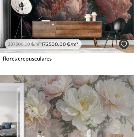
172500
.00
₲
/m²
287500
.00
₲
/m²
flores crepusculares