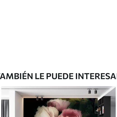
Vinilo Premium
380416
.67
₲
/m²
228250
.00
₲
/m²
AMBIÉN LE PUEDE INTERES