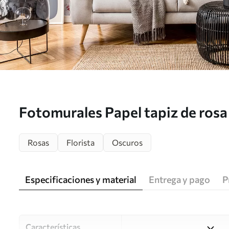
Fotomurales Papel tapiz de rosa 
tonos morados y rosados ​​- ideal 
Rosas
Florista
Oscuros
estar Nr. u93612
Especificaciones y material
Entrega y pago
P
Características