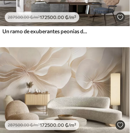
172500
.00
₲
/m²
287500
.00
₲
/m²
Un ramo de exuberantes peonías de colores pastel y otras flores sobre un fondo suave y difuminado
172500
.00
₲
/m²
287500
.00
₲
/m²