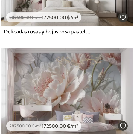
172500
.00
₲
/m²
287500
.00
₲
/m²
Delicadas rosas y hojas rosa pastel con fondo suave y difuminado imitación acuarela
172500
.00
₲
/m²
287500
.00
₲
/m²