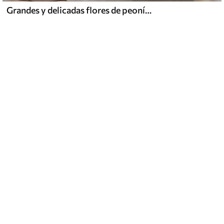
Grandes y delicadas flores de peonía blancas y rosas con pétalos suaves y esponjosos sobre un fondo gris difuminado