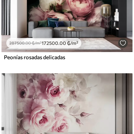
172500
.00
₲
/m²
287500
.00
₲
/m²
Peonías rosadas delicadas