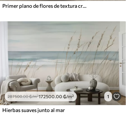
Primer plano de flores de textura cremosa con pétalos delicados y fluidos, creando un arreglo floral suave, elegante y con textura
172500
.00
₲
/m²
1
287500
.00
₲
/m²
Hierbas suaves junto al mar