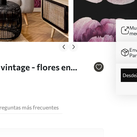
Mur
me
Env
Par
vintage - flores en
desde
para la cama y la sala de
reguntas más frecuentes