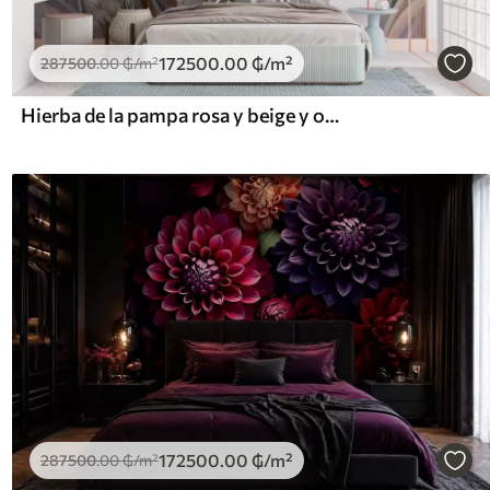
172500
.00
₲
/m²
287500
.00
₲
/m²
Hierba de la pampa rosa y beige y otras flores secas con un cielo suave y brumoso al fondo.
172500
.00
₲
/m²
287500
.00
₲
/m²