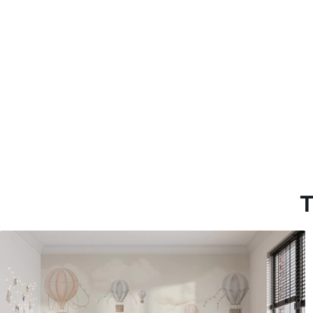
Materiales disponibles
Estándar
Premium
287500
.00
345833
.33
172500
.00
₲
/m²
207500
.00
T