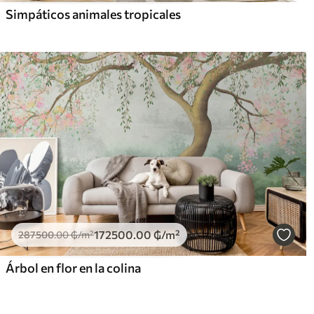
Simpáticos animales tropicales
172500
.00
₲
/m²
287500
.00
₲
/m²
Árbol en flor en la colina