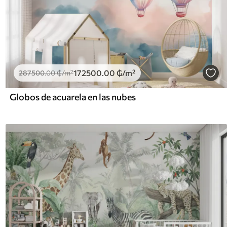
172500
.00
₲
/m²
287500
.00
₲
/m²
Globos de acuarela en las nubes