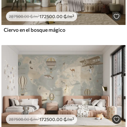
172500
.00
₲
/m²
287500
.00
₲
/m²
Ciervo en el bosque mágico
172500
.00
₲
/m²
287500
.00
₲
/m²