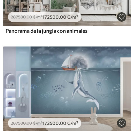
172500
.00
₲
/m²
287500
.00
₲
/m²
Panorama de la jungla con animales
172500
.00
₲
/m²
287500
.00
₲
/m²