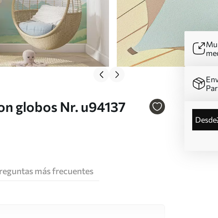
Mur
me
Env
Par
on globos Nr. u94137
desde
reguntas más frecuentes