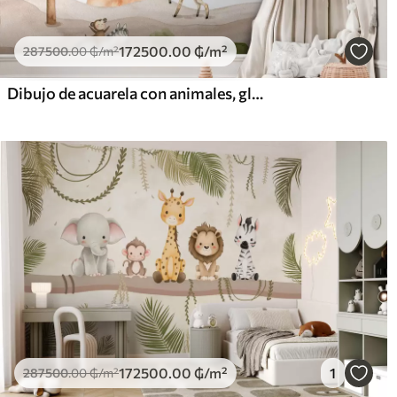
172500
.00
₲
/m²
287500
.00
₲
/m²
Dibujo de acuarela con animales, globos, avión y coche
172500
.00
₲
/m²
1
287500
.00
₲
/m²