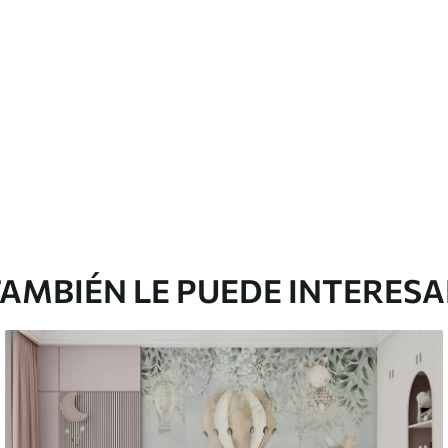
Vinilo Premium
380416
.67
₲
/m²
228250
.00
₲
/m²
AMBIÉN LE PUEDE INTERES