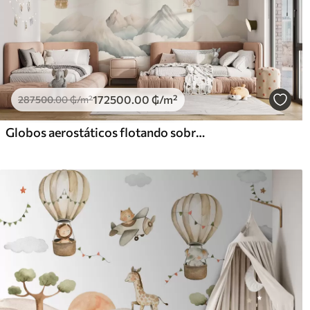
172500
.00
₲
/m²
287500
.00
₲
/m²
Globos aerostáticos flotando sobre las montañas en tonos pastel neutros y suaves