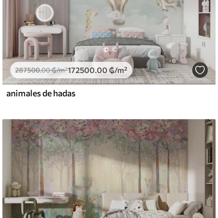
172500
.00
₲
/m²
287500
.00
₲
/m²
animales de hadas