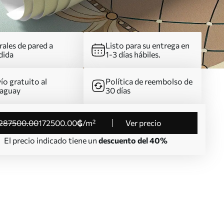
ales de pared a
Listo para su entrega en
dida
1-3 días hábiles.
ío gratuito al
Política de reembolso de
aguay
30 días
287500
.00
172500
.00
₲
/m²
Ver precio
El precio indicado tiene un
descuento del 40%