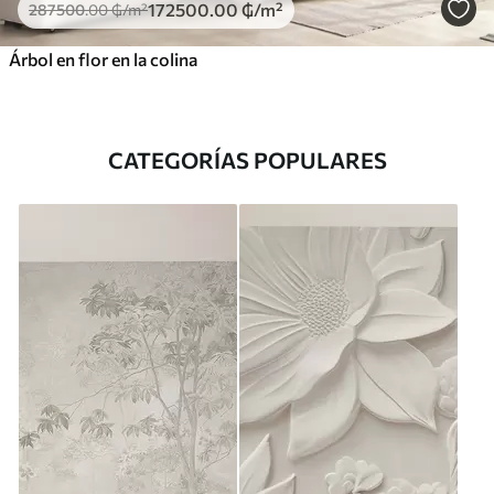
172500
.00
₲
/m²
287500
.00
₲
/m²
Árbol en flor en la colina
CATEGORÍAS POPULARES