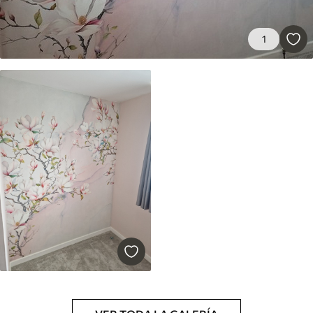
Premium
1
345833
.33
207500
.00
₲
/m²
Vinilo Premium
380416
.67
228250
.00
₲
/m²