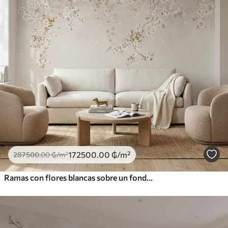
172500
.00
₲
/m²
287500
.00
₲
/m²
Ramas con flores blancas sobre un fondo beige suave.