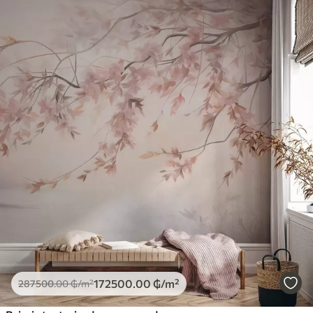
172500
.00
₲
/m²
287500
.00
₲
/m²