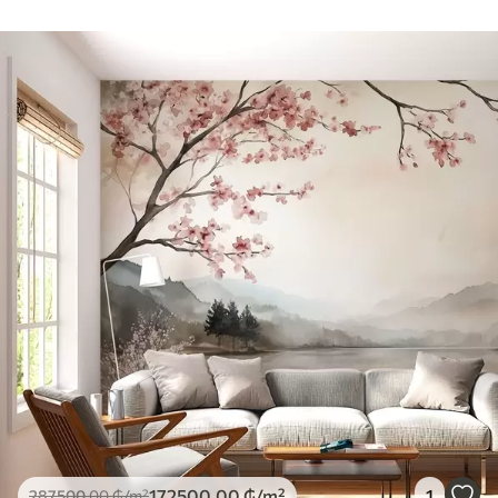
172500
.00
₲
/m²
1
287500
.00
₲
/m²