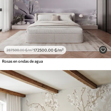
172500
.00
₲
/m²
287500
.00
₲
/m²
Rosas en ondas de agua