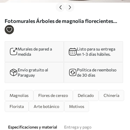
Fotomurales Árboles de magnolia florecientes
sobre un fondo de mármol Nr. u96114
Murales de pared a
Listo para su entrega
medida
en 1-3 días hábiles.
Envío gratuito al
Política de reembolso
Paraguay
de 30 días
Magnolias
Flores de cerezo
Delicado
Chinería
Florista
Arte botánico
Motivos
Especificaciones y material
Entrega y pago