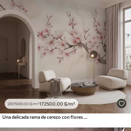
172500
.00
₲
/m²
287500
.00
₲
/m²
Una delicada rama de cerezo con flores de color rosa suave sobre un fondo claro