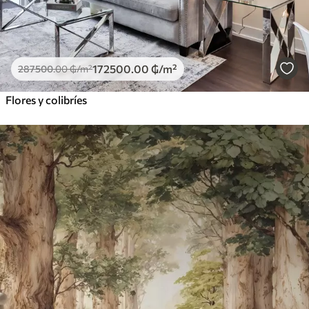
172500
.00
₲
/m²
287500
.00
₲
/m²
Flores y colibríes