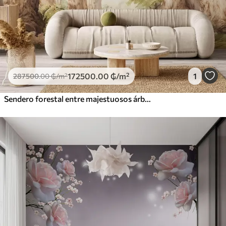
172500
.00
₲
/m²
1
287500
.00
₲
/m²
Sendero forestal entre majestuosos árboles en estilo acuarela