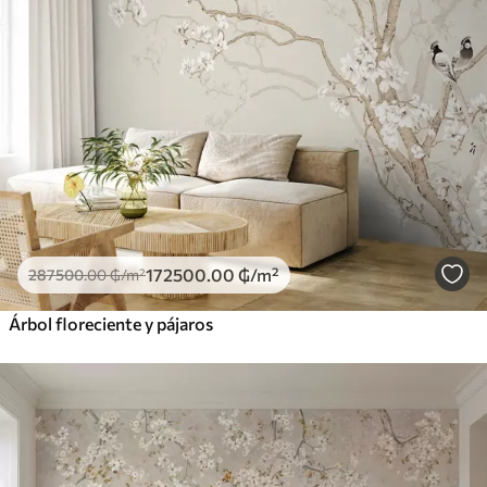
172500
.00
₲
/m²
287500
.00
₲
/m²
Árbol floreciente y pájaros