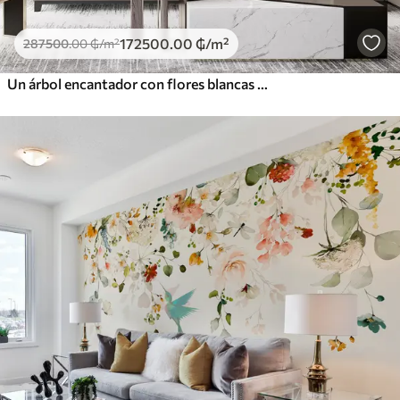
172500
.00
₲
/m²
287500
.00
₲
/m²
Un árbol encantador con flores blancas contra el fondo de nubes en un estilo interesante en delicados colores cálidos