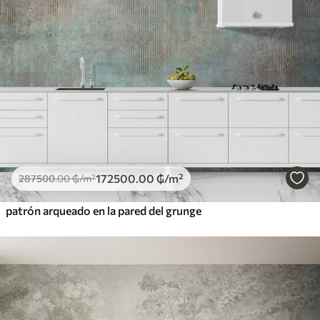
172500
.00
₲
/m²
287500
.00
₲
/m²
patrón arqueado en la pared del grunge