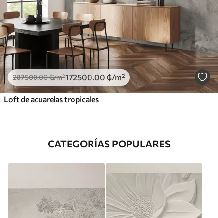
172500
.00
₲
/m²
287500
.00
₲
/m²
Loft de acuarelas tropicales
CATEGORÍAS POPULARES