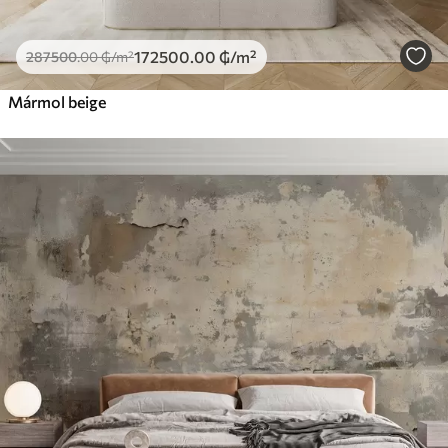
172500
.00
₲
/m²
287500
.00
₲
/m²
Mármol beige