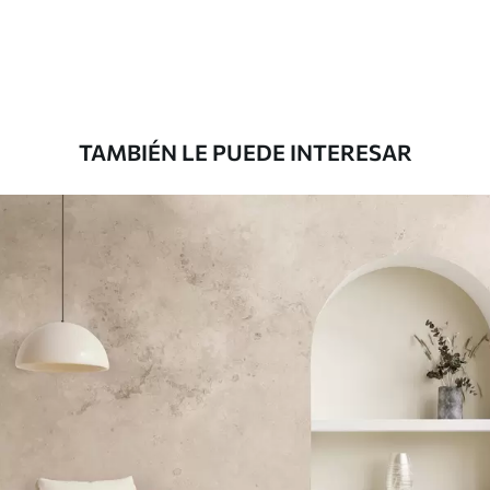
287500
.00
172500
.00
₲
/m²
Premium
345833
.33
207500
.00
₲
/m²
TAMBIÉN LE PUEDE INTERESAR
Vinilo Premium
380416
.67
228250
.00
₲
/m²