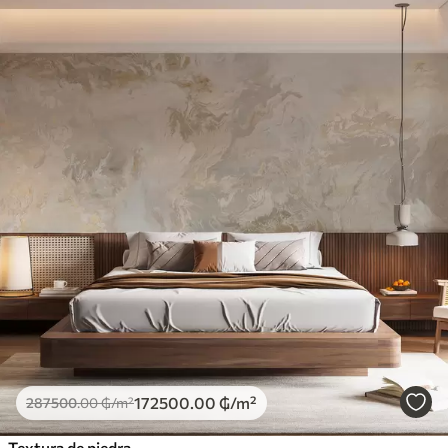
172500
.00
₲
/m²
287500
.00
₲
/m²
Textura de piedra