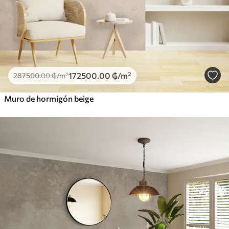
172500
.00
₲
/m²
287500
.00
₲
/m²
Muro de hormigón beige