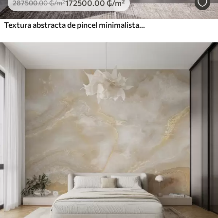
172500
.00
₲
/m²
287500
.00
₲
/m²
Textura abstracta de pincel minimalista en tonos beige