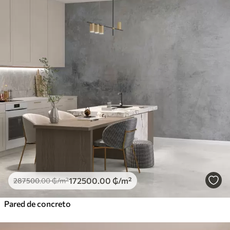
172500
.00
₲
/m²
287500
.00
₲
/m²
Pared de concreto