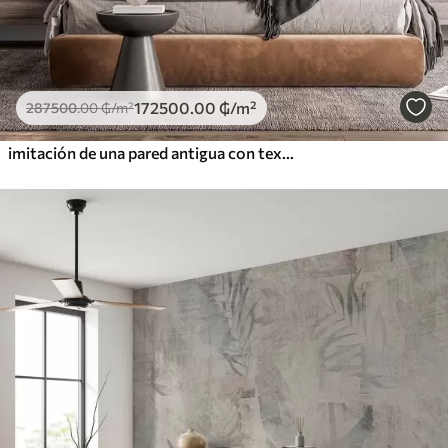
172500
.00
₲
/m²
287500
.00
₲
/m²
imitación de una pared antigua con textura