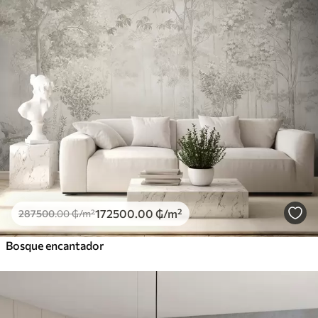
172500
.00
₲
/m²
287500
.00
₲
/m²
Bosque encantador