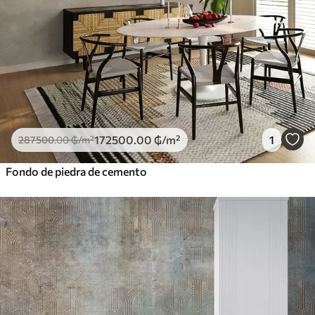
172500
.00
₲
/m²
1
287500
.00
₲
/m²
Fondo de piedra de cemento