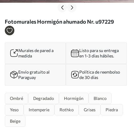
Fotomurales Hormigón ahumado Nr. u97229
Murales de pared a
Listo para su entrega
medida
en 1-3 días hábiles.
Envío gratuito al
Política de reembolso
Paraguay
de 30 días
Ombré
Degradado
Hormigón
Blanco
Yeso
Intemperie
Rothko
Grises
Piedra
Beige