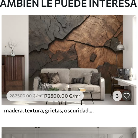
AMBIÉN LE PUEDE INTERES
172500
.00
₲
/m²
3
287500
.00
₲
/m²
madera, textura, grietas, oscuridad, corteza, superficie