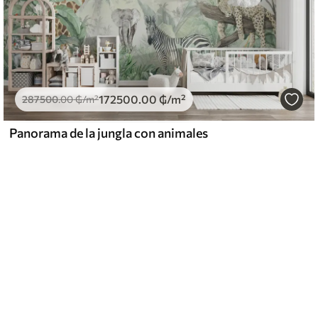
172500
.00
₲
/m²
287500
.00
₲
/m²
Panorama de la jungla con animales