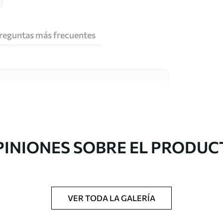
reguntas más frecuentes
e alta calidad, cada uno de ellos adecuado para
 diferentes. Más información a continuación
sonalización.
PINIONES SOBRE EL PRODUC
VER TODA LA GALERÍA
gado en rollos de hasta 50 cm de ancho.