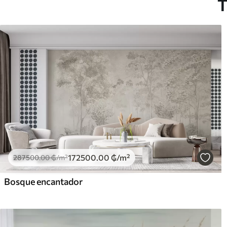
T
172500
.00
₲
/m²
287500
.00
₲
/m²
Bosque encantador