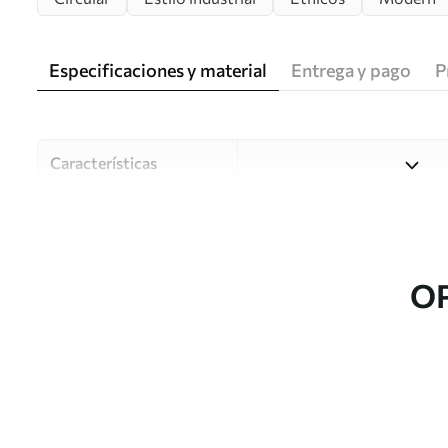
Especificaciones y material
Entrega y pago
P
Características
Material
Elija entre tres materiales d
habitaciones y presupuestos
o durante el proceso de per
O
Autor
Estudio de diseño Uwalls
Número de artículo
u98495v2
Producción
Impreso bajo pedido y entre