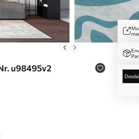
Mur
me
Env
Par
Nr. u98495v2
desde