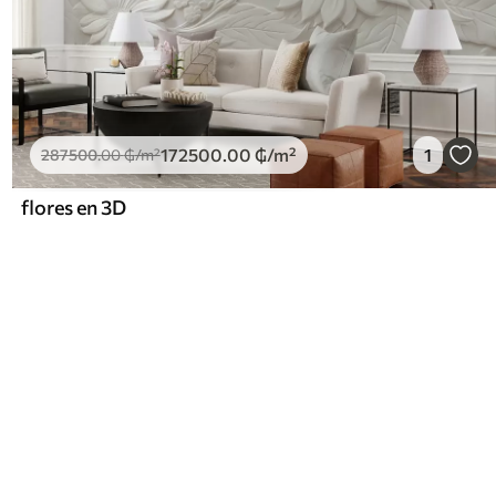
172500
.00
₲
/m²
1
287500
.00
₲
/m²
flores en 3D