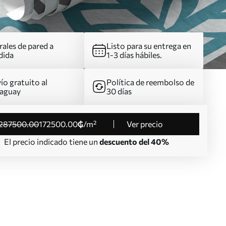
ales de pared a
Listo para su entrega en
dida
1-3 días hábiles.
ío gratuito al
Política de reembolso de
aguay
30 días
287500
.00
172500
.00
₲
/m²
Ver precio
El precio indicado tiene un
descuento del 40%