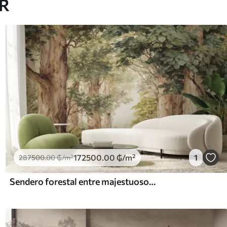
AR
172500
.00
₲
/m²
1
287500
.00
₲
/m²
Sendero forestal entre majestuosos árboles en estilo acuarela