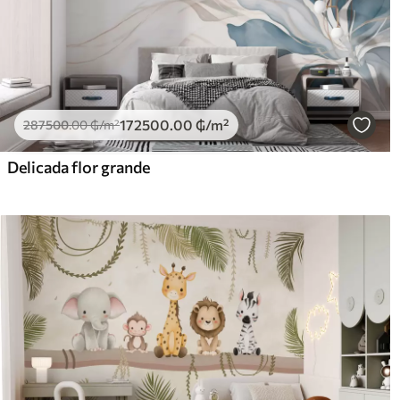
172500
.00
₲
/m²
287500
.00
₲
/m²
Delicada flor grande