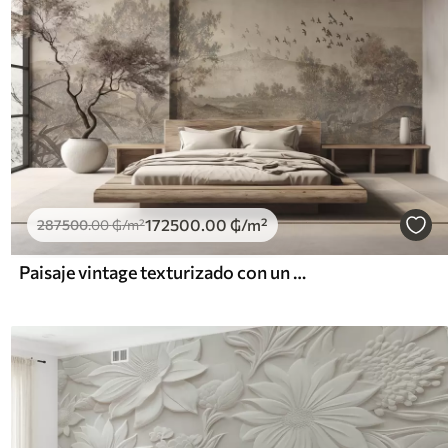
172500
.00
₲
/m²
287500
.00
₲
/m²
Paisaje vintage texturizado con un árbol cerca de un río y un cielo nublado, arte de la naturaleza en tonos sepia