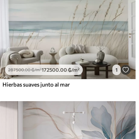
172500
.00
₲
/m²
1
287500
.00
₲
/m²
Hierbas suaves junto al mar