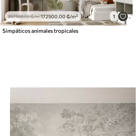
172500
.00
₲
/m²
1
287500
.00
₲
/m²
Simpáticos animales tropicales