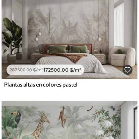
172500
.00
₲
/m²
287500
.00
₲
/m²
Plantas altas en colores pastel