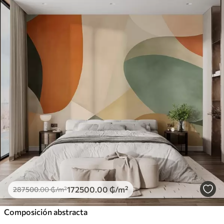
172500
.00
₲
/m²
287500
.00
₲
/m²
Composición abstracta