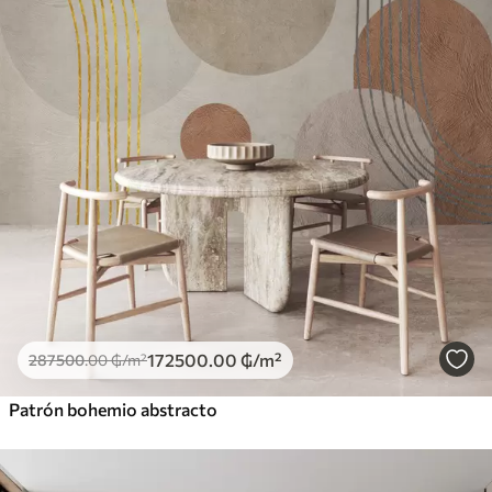
172500
.00
₲
/m²
287500
.00
₲
/m²
Patrón bohemio abstracto