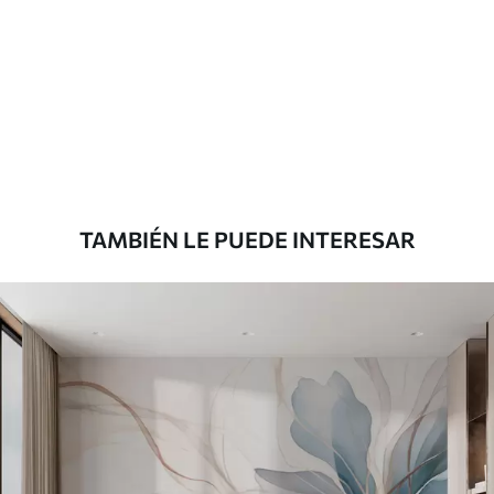
Materiales disponibles
Estándar
287500
.00
172500
.00
₲
/m²
Premium
345833
.33
207500
.00
₲
/m²
TAMBIÉN LE PUEDE INTERESAR
Vinilo Premium
380416
.67
228250
.00
₲
/m²