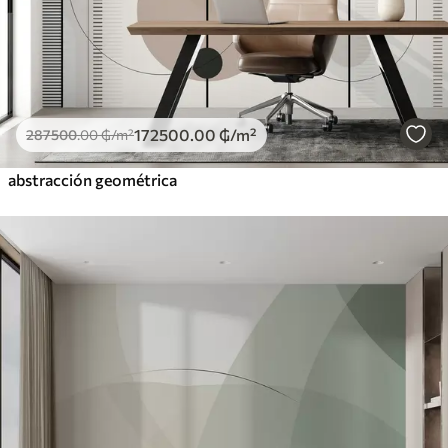
172500
.00
₲
/m²
287500
.00
₲
/m²
abstracción geométrica