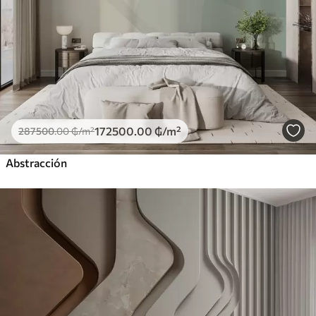
172500
.00
₲
/m²
287500
.00
₲
/m²
Abstracción