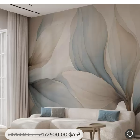
172500
.00
₲
/m²
287500
.00
₲
/m²