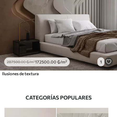
172500
.00
₲
/m²
1
287500
.00
₲
/m²
Ilusiones de textura
CATEGORÍAS POPULARES