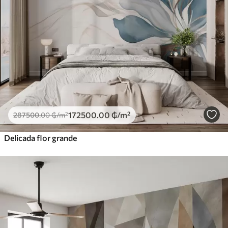
172500
.00
₲
/m²
287500
.00
₲
/m²
Delicada flor grande