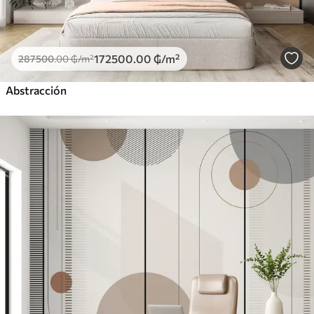
172500
.00
₲
/m²
287500
.00
₲
/m²
Abstracción