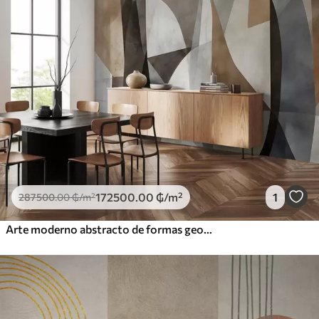
172500
.00
₲
/m²
1
287500
.00
₲
/m²
Arte moderno abstracto de formas geométricas texturadas en tonos marrones, grises y beige