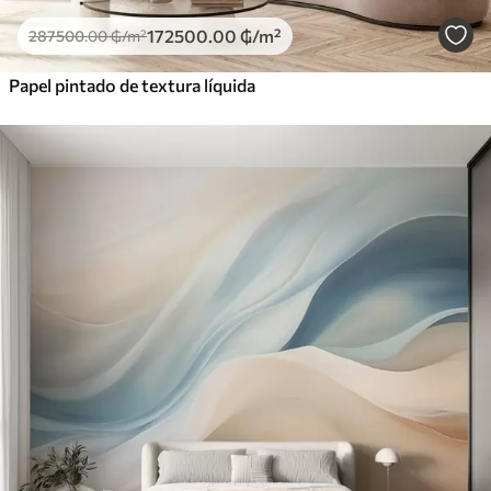
172500
.00
₲
/m²
287500
.00
₲
/m²
Papel pintado de textura líquida