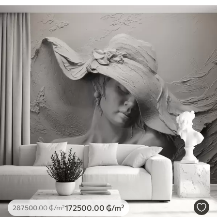
172500
.00
₲
/m²
287500
.00
₲
/m²