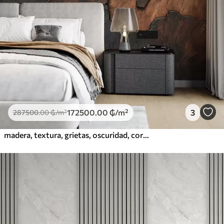
172500
.00
₲
/m²
3
287500
.00
₲
/m²
madera, textura, grietas, oscuridad, corteza, superficie