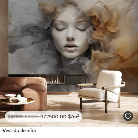
172500
.00
₲
/m²
287500
.00
₲
/m²
Vestido de niña