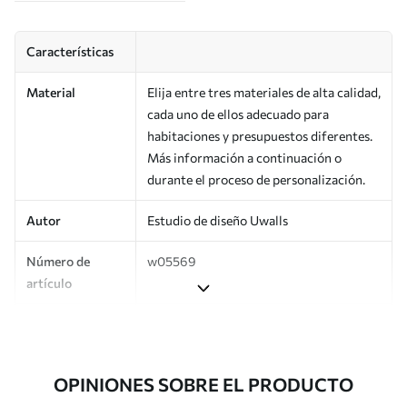
Características
Material
Elija entre tres materiales de alta calidad,
cada uno de ellos adecuado para
habitaciones y presupuestos diferentes.
Más información a continuación o
durante el proceso de personalización.
Autor
Estudio de diseño Uwalls
Número de
w05569
artículo
Producción
Impreso bajo pedido y entregado en
rollos de hasta 50 cm de ancho.
OPINIONES SOBRE EL PRODUCTO
Adicionalmente
Disponible con recubrimiento de barniz