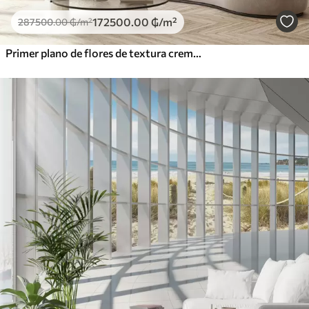
172500
.00
₲
/m²
287500
.00
₲
/m²
Primer plano de flores de textura cremosa con pétalos delicados y fluidos, creando un arreglo floral suave, elegante y con textura