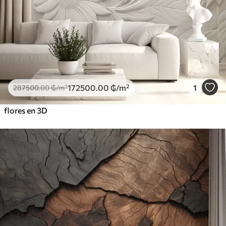
172500
.00
₲
/m²
1
287500
.00
₲
/m²
flores en 3D