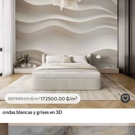
172500
.00
₲
/m²
287500
.00
₲
/m²
ondas blancas y grises en 3D