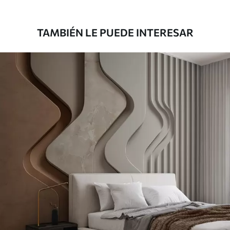
345833
.33
207500
.00
₲
/m²
TAMBIÉN LE PUEDE INTERESAR
Vinilo Premium
380416
.67
228250
.00
₲
/m²