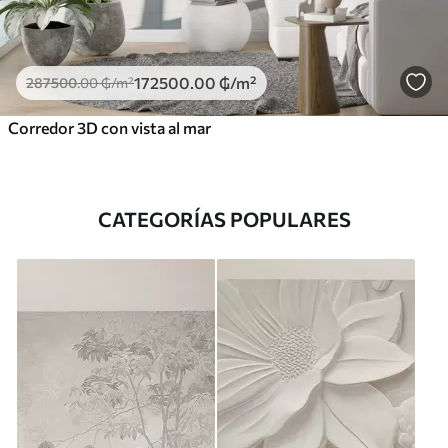
172500
.00
₲
/m²
287500
.00
₲
/m²
Corredor 3D con vista al mar
CATEGORÍAS POPULARES