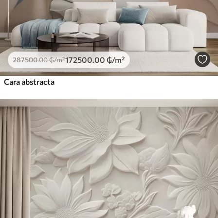
172500
.00
₲
/m²
287500
.00
₲
/m²
Cara abstracta