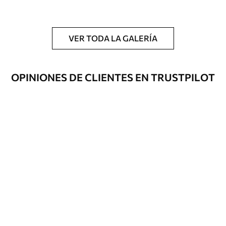
y/o adhesivo para empapelar.
Limpieza
Se puede limpiar suavemente con una
esponja suave. Los murales de pared con
VER TODA LA GALERÍA
recubrimiento de barniz pueden
limpiarse con agua.
OPINIONES DE CLIENTES EN TRUSTPILOT
Método de
Hasta 360 cm de altura: aplicación sin
aplicación
juntas.
Más de 360 cm de altura: aplicación con
solapamiento.
Materiales disponibles
Estándar
287500
.00
172500
.00
₲
/m²
Premium