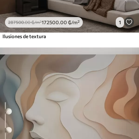
172500
.00
₲
/m²
1
287500
.00
₲
/m²
Ilusiones de textura