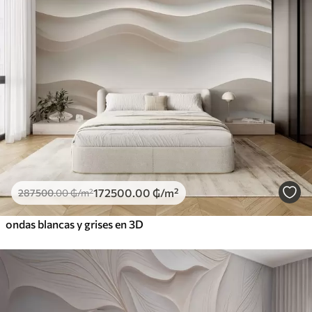
172500
.00
₲
/m²
287500
.00
₲
/m²
ondas blancas y grises en 3D