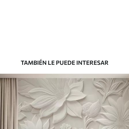
Materiales disponibles
Estándar
287500
.00
172500
.00
₲
/m²
Premium
345833
.33
207500
.00
₲
/m²
TAMBIÉN LE PUEDE INTERESAR
Vinilo Premium
380416
.67
228250
.00
₲
/m²