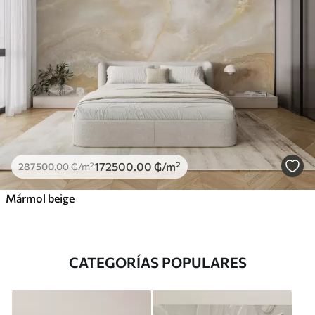
172500
.00
₲
/m²
287500
.00
₲
/m²
Mármol beige
CATEGORÍAS POPULARES