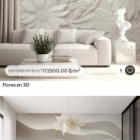
172500
.00
₲
/m²
1
287500
.00
₲
/m²
flores en 3D