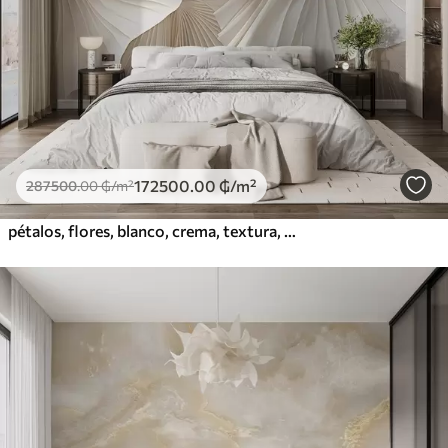
172500
.00
₲
/m²
287500
.00
₲
/m²
pétalos, flores, blanco, crema, textura, ternura, decorativo