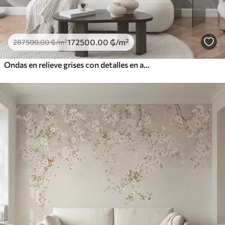
172500
.00
₲
/m²
287500
.00
₲
/m²
Ondas en relieve grises con detalles en amarillo