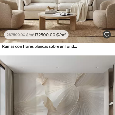
172500
.00
₲
/m²
287500
.00
₲
/m²
Ramas con flores blancas sobre un fondo beige suave.