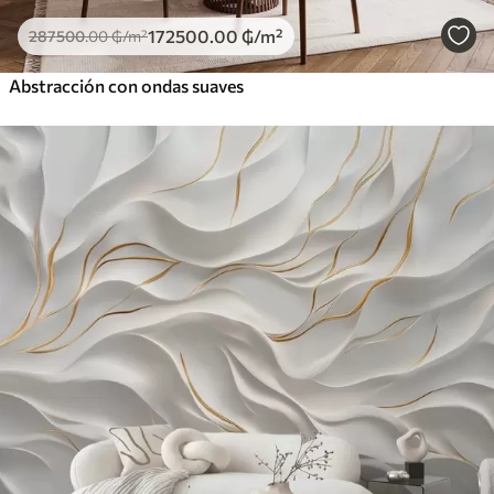
172500
.00
₲
/m²
287500
.00
₲
/m²
Abstracción con ondas suaves