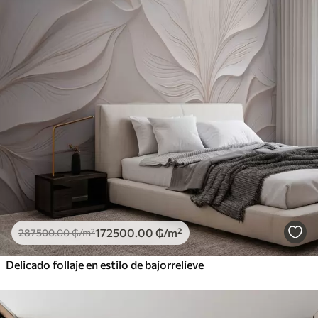
172500
.00
₲
/m²
287500
.00
₲
/m²
Delicado follaje en estilo de bajorrelieve