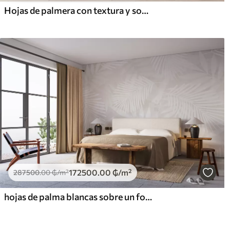
Hojas de palmera con textura y sombras, un ambiente tropical, minimalismo
172500
.00
₲
/m²
287500
.00
₲
/m²
hojas de palma blancas sobre un fondo claro