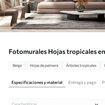
Fotomurales Hojas tropicales en 
w08484
Beige
Hojas de palmera
Árboles tropicales
Especificaciones y material
Entrega y pago
P
Características