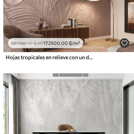
172500
.00
₲
/m²
287500
.00
₲
/m²
Hojas tropicales en relieve con un delicado diseño en tonos beige cálidos