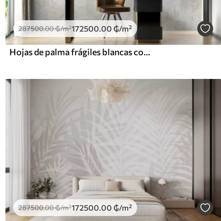
172500
.00
₲
/m²
287500
.00
₲
/m²
Hojas de palma frágiles blancas con textura grunge
172500
.00
₲
/m²
287500
.00
₲
/m²