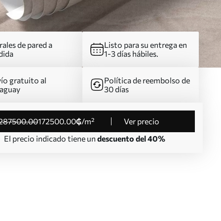
ales de pared a
Listo para su entrega en
dida
1-3 días hábiles.
ío gratuito al
Política de reembolso de
aguay
30 días
287500
.00
172500
.00
₲
/m²
Ver precio
El precio indicado tiene un
descuento del 40%