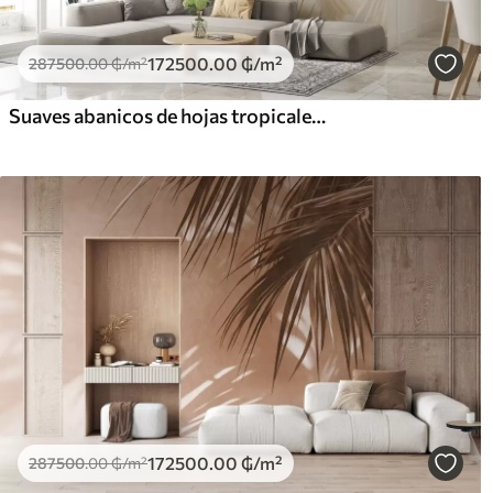
172500
.00
₲
/m²
287500
.00
₲
/m²
Suaves abanicos de hojas tropicales en tonos beige claro y azulados
172500
.00
₲
/m²
287500
.00
₲
/m²