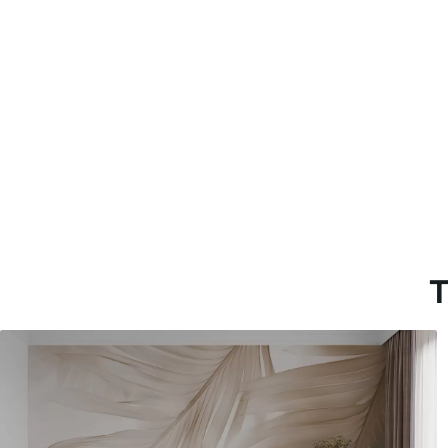
Método de aplicación
Hasta 360 cm de altura: apli
Más de 360 cm de altura: ap
Materiales disponibles
Estándar
Premium
287500
.00
345833
.33
172500
.00
₲
/m²
207500
.00
T