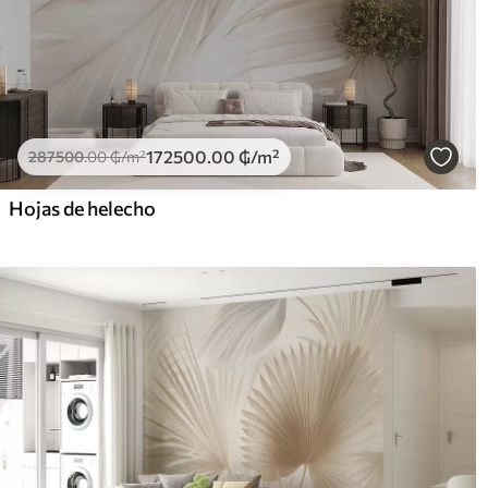
172500
.00
₲
/m²
287500
.00
₲
/m²
Hojas de helecho