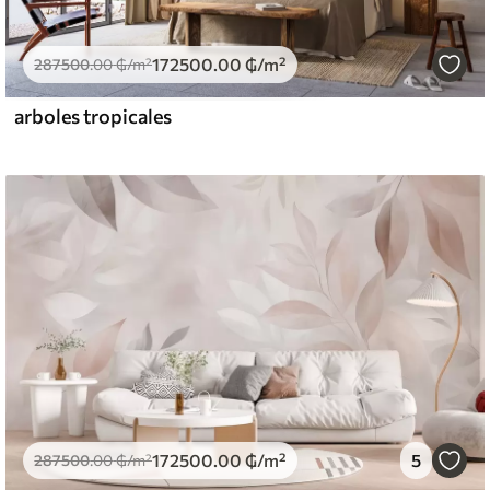
172500
.00
₲
/m²
287500
.00
₲
/m²
arboles tropicales
172500
.00
₲
/m²
5
287500
.00
₲
/m²