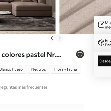
Mur
me
Env
Par
colores pastel Nr.
desde
Blanco hueso
Neutros
Flora y fauna
reguntas más frecuentes