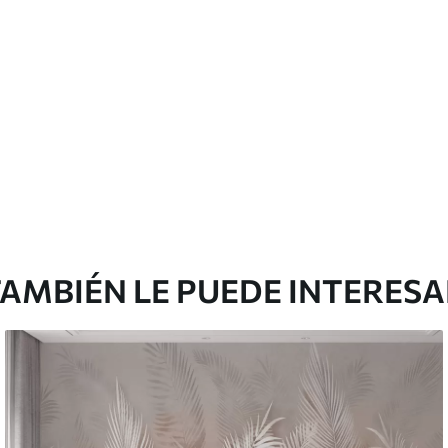
cación sin juntas.
licación con solapamiento.
Vinilo Premium
380416
.67
₲
/m²
228250
.00
₲
/m²
AMBIÉN LE PUEDE INTERES