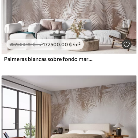
172500
.00
₲
/m²
287500
.00
₲
/m²
Palmeras blancas sobre fondo marrón Granzh