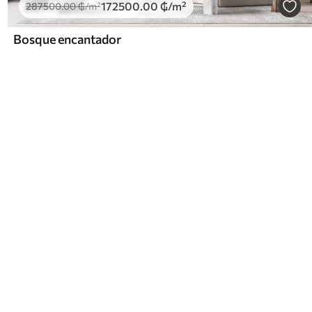
172500
.00
₲
/m²
287500
.00
₲
/m²
Bosque encantador