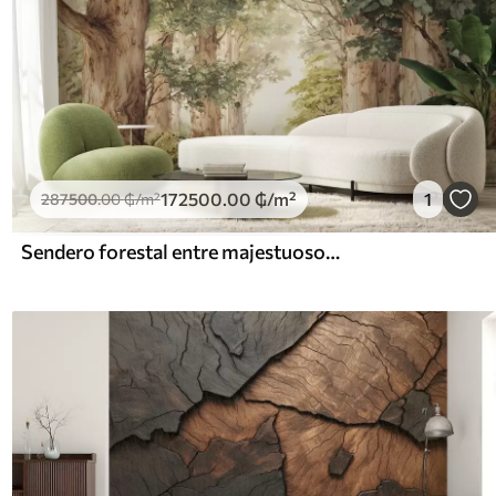
172500
.00
₲
/m²
1
287500
.00
₲
/m²
Sendero forestal entre majestuosos árboles en estilo acuarela