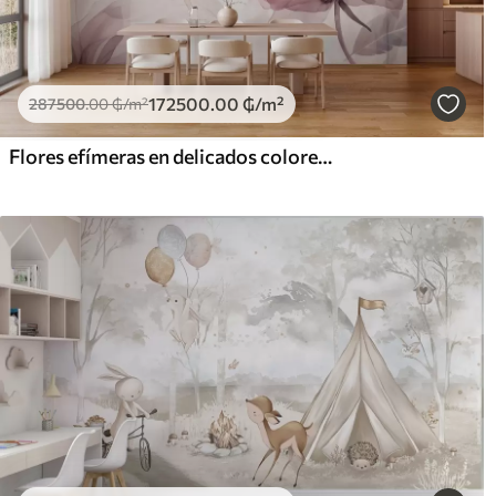
172500
.00
₲
/m²
287500
.00
₲
/m²
Flores efímeras en delicados colores pastel