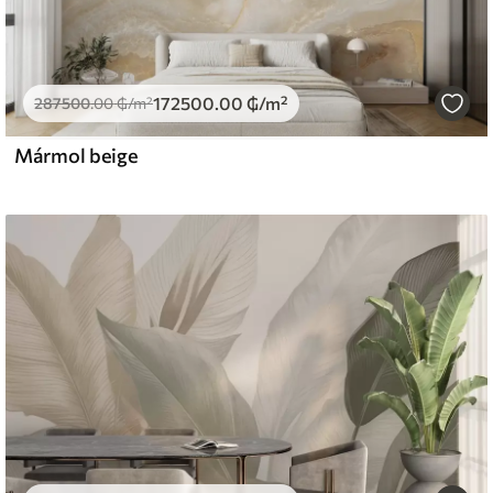
172500
.00
₲
/m²
287500
.00
₲
/m²
Mármol beige