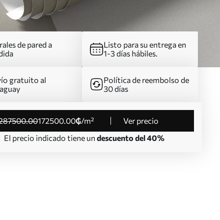
ales de pared a
Listo para su entrega en
dida
1-3 días hábiles.
ío gratuito al
Política de reembolso de
aguay
30 días
287500
.00
172500
.00
₲
/m²
Ver precio
El precio indicado tiene un
descuento del 40%