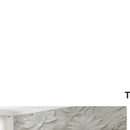
Más de 360 cm de altura: ap
Materiales disponibles
Estándar
Premium
287500
.00
345833
.33
172500
.00
₲
/m²
207500
.00
T