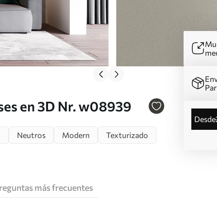
Mur
me
Env
Par
ises en 3D Nr. w08939
desde
n
Neutros
Modern
Texturizado
reguntas más frecuentes