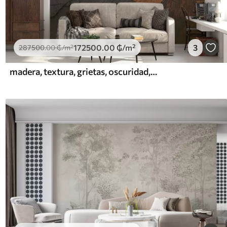
172500
.00
₲
/m²
3
287500
.00
₲
/m²
madera, textura, grietas, oscuridad, corteza, superficie