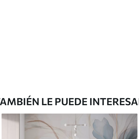
licación con solapamiento.
Vinilo Premium
380416
.67
₲
/m²
228250
.00
₲
/m²
AMBIÉN LE PUEDE INTERES