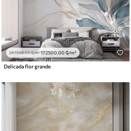
172500
.00
₲
/m²
287500
.00
₲
/m²
Delicada flor grande