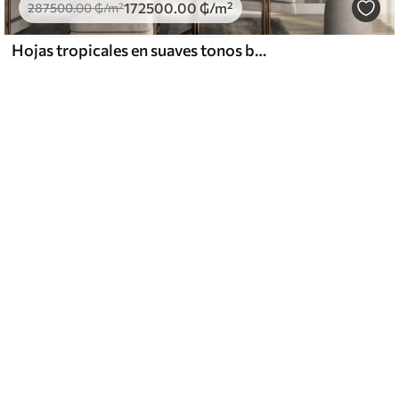
172500
.00
₲
/m²
287500
.00
₲
/m²
Hojas tropicales en suaves tonos beige y verde, con efecto acuarela y suaves transiciones de color