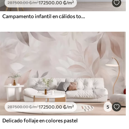
172500
.00
₲
/m²
287500
.00
₲
/m²
Campamento infantil en cálidos tonos beige, con tienda de campaña y animales del bosque
172500
.00
₲
/m²
5
287500
.00
₲
/m²
Delicado follaje en colores pastel