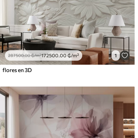
172500
.00
₲
/m²
1
287500
.00
₲
/m²
flores en 3D