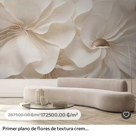
172500
.00
₲
/m²
287500
.00
₲
/m²
Primer plano de flores de textura cremosa con pétalos delicados y fluidos, creando un arreglo floral suave, elegante y con textura