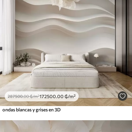
172500
.00
₲
/m²
287500
.00
₲
/m²
ondas blancas y grises en 3D