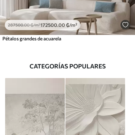
172500
.00
₲
/m²
287500
.00
₲
/m²
Pétalos grandes de acuarela
CATEGORÍAS POPULARES