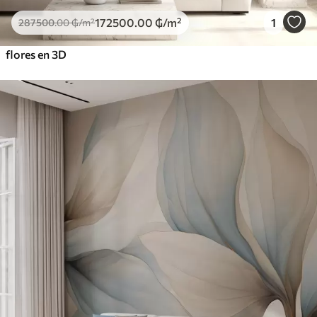
172500
.00
₲
/m²
1
287500
.00
₲
/m²
flores en 3D