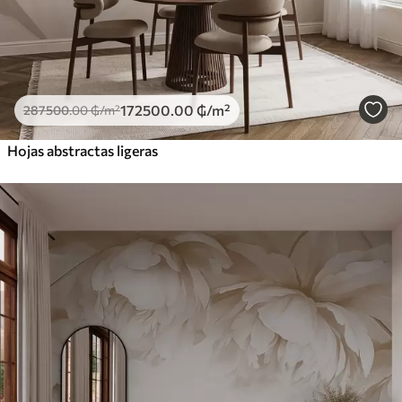
172500
.00
₲
/m²
287500
.00
₲
/m²
Hojas abstractas ligeras