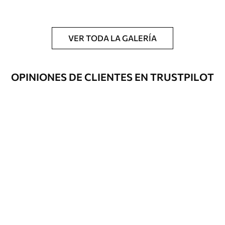
Adicionalmente
Disponible con recubrimiento de barniz
y/o adhesivo para empapelar.
VER TODA LA GALERÍA
Limpieza
Se puede limpiar suavemente con una
esponja suave. Los murales de pared con
recubrimiento de barniz pueden
OPINIONES DE CLIENTES EN TRUSTPILOT
limpiarse con agua.
Método de
Hasta 360 cm de altura: aplicación sin
aplicación
juntas.
Más de 360 cm de altura: aplicación con
solapamiento.
Materiales disponibles
Estándar
287500
.00
172500
.00
₲
/m²