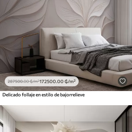
172500
.00
₲
/m²
287500
.00
₲
/m²
Delicado follaje en estilo de bajorrelieve