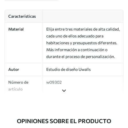
Características
Material
Elija entre tres materiales de alta calidad,
cada uno de ellos adecuado para
habitaciones y presupuestos diferentes.
Más información a continuación o
durante el proceso de personalización.
Autor
Estudio de diseño Uwalls
Número de
w09302
artículo
Superficie
Semimate.
Producción
Impreso bajo pedido y entregado en
OPINIONES SOBRE EL PRODUCTO
rollos de hasta 50 cm de ancho.