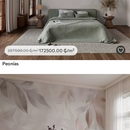
172500
.00
₲
/m²
287500
.00
₲
/m²
Peonías