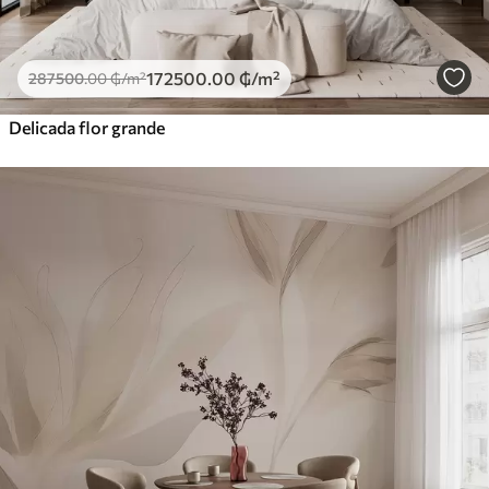
172500
.00
₲
/m²
287500
.00
₲
/m²
Delicada flor grande