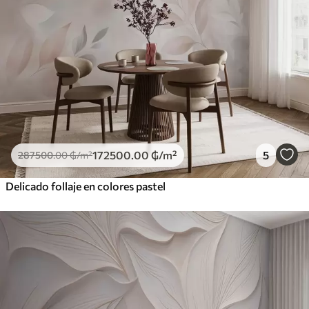
172500
.00
₲
/m²
5
287500
.00
₲
/m²
Delicado follaje en colores pastel