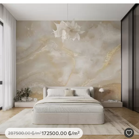
172500
.00
₲
/m²
287500
.00
₲
/m²