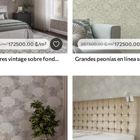
172500
.00
₲
/m²
172500
.00
₲
/m²
287500
.00
₲
/m²
Pájaros y flores vintage sobre fondo beige suave