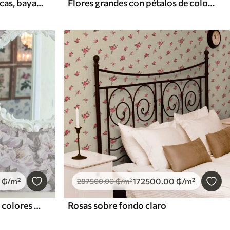
Peonías oscuras y dramáticas, bayas y mariposa sobre fondo negro
Flores grandes con pétalos de colores en tonos pastel
₲
/m²
172500
.00
₲
/m²
287500
.00
₲
/m²
Delicadas flores y hojas en colores pastel
Rosas sobre fondo claro