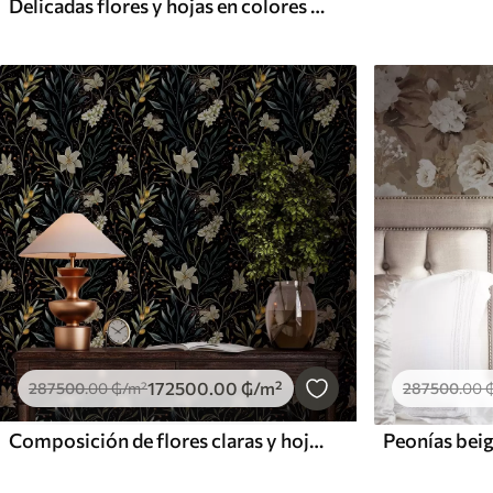
Delicadas flores y hojas en colores azul y celeste sobre fondo claro
172500
.00
₲
/m²
287500
.00
287500
.00
₲
/m²
Composición de flores claras y hojas oscuras sobre fondo oscuro