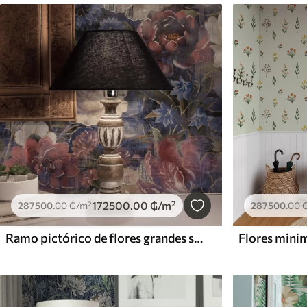
172500
.00
₲
/m²
287500
.00
₲
/m²
287500
.00
Ramo pictórico de flores grandes sobre fondo índigo intenso