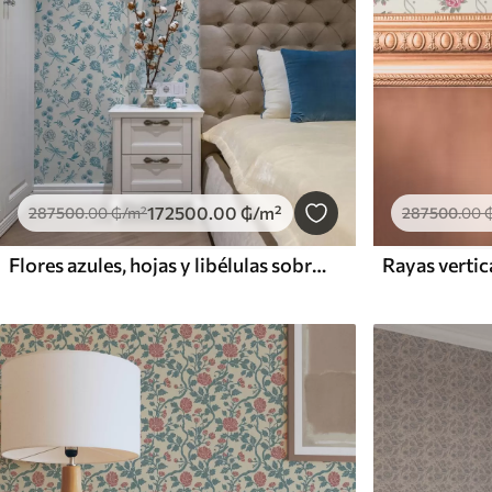
172500
.00
₲
/m²
287500
.00
₲
/m²
287500
.00
Flores azules, hojas y libélulas sobre fondo blanco
Rayas vertic