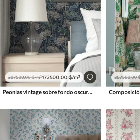
172500
.00
₲
/m²
287500
.00
₲
/m²
287500
.00
Peonías vintage sobre fondo oscuro, estilo floral gótico