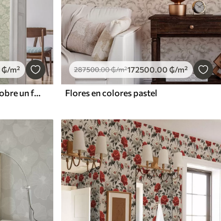
₲
/m²
172500
.00
₲
/m²
287500
.00
₲
/m²
Grandes peonías en línea sobre un fondo salvia
Flores en colores pastel