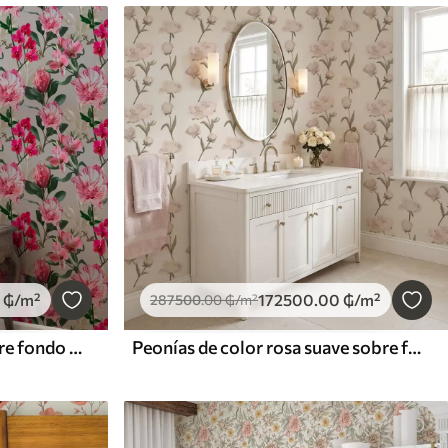
₲
/m²
172500
.00
₲
/m²
287500
.00
₲
/m²
Delicadas flores rosas sobre fondo claro
Peonías de color rosa suave sobre fondo claro