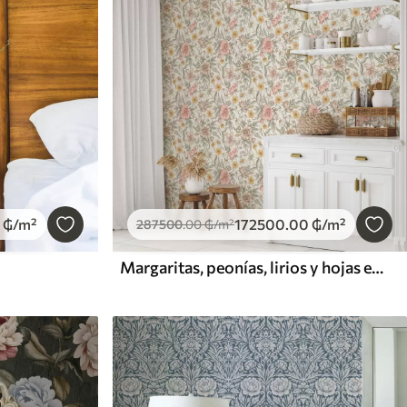
₲
/m²
172500
.00
₲
/m²
287500
.00
₲
/m²
Margaritas, peonías, lirios y hojas en delicados colores