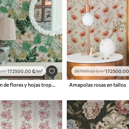
172500
.00
₲
/m²
172500
.00
₲
/m²
287500
.00
₲
/m²
Composición de flores y hojas tropicales
Amapolas rosas en tallos