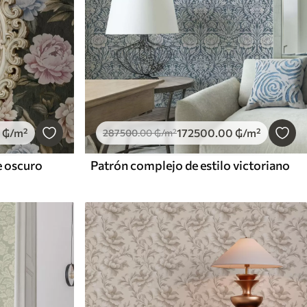
₲
/m²
172500
.00
₲
/m²
287500
.00
₲
/m²
e oscuro
Patrón complejo de estilo victoriano