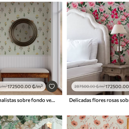
172500
.00
₲
/m²
172500
.00
₲
/m²
287500
.00
₲
/m²
Flores minimalistas sobre fondo verde claro