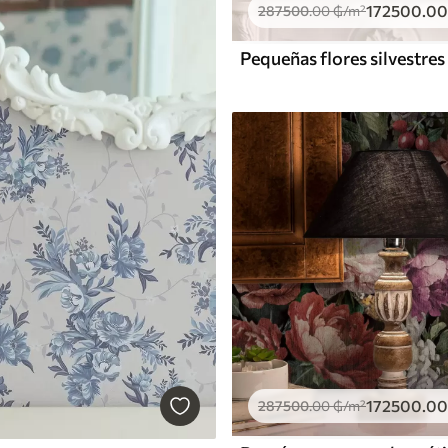
172500
.00
287500
.00
₲
/m²
172500
.00
287500
.00
₲
/m²