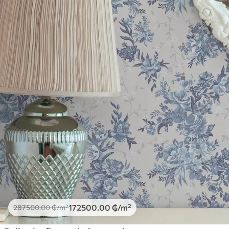
172500
.00
₲
/m²
287500
.00
₲
/m²