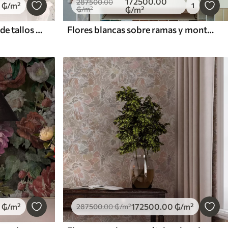
172500
.00
287500
.00
₲
/m²
1
₲
/m²
₲
/m²
Pequeñas flores silvestres de tallos finos sobre fondo claro
Flores blancas sobre ramas y montañas sobre fondo azul
₲
/m²
172500
.00
₲
/m²
287500
.00
₲
/m²