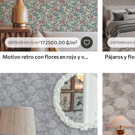
172500
.00
₲
/m²
287500
.00
₲
/m²
287500
.00
Motivo retro con flores en rojo y verde