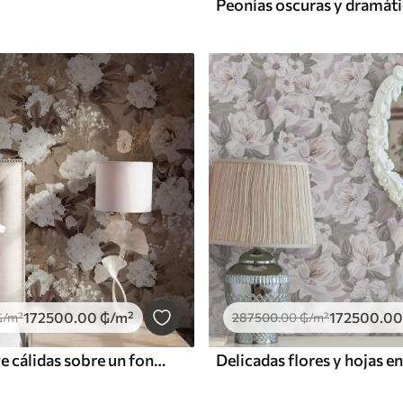
172500
.00
₲
/m²
172500
.00
₲
/m²
287500
.00
₲
/m²
Peonías beige cálidas sobre un fondo texturizado