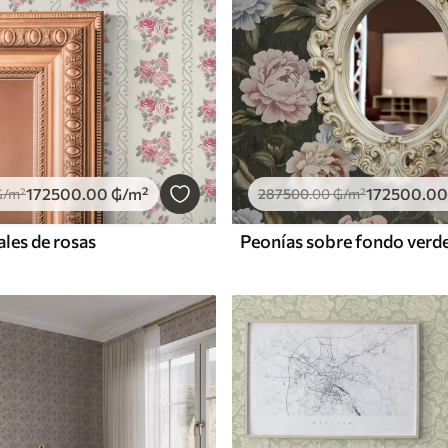
172500
.00
₲
/m²
172500
.00
₲
/m²
287500
.00
₲
/m²
ales de rosas
Peonías sobre fondo verd