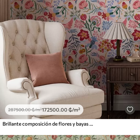
172500
.00
₲
/m²
287500
.00
₲
/m²
Brillante composición de flores y bayas con loros