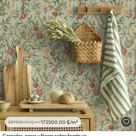
172500
.00
₲
/m²
287500
.00
₲
/m²
Granadas, peras y flores sobre fondo verde pálido