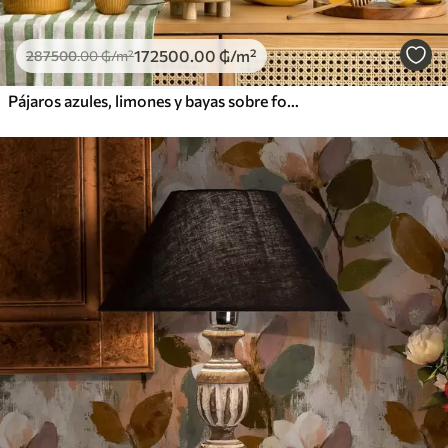
172500
.00
₲
/m²
287500
.00
₲
/m²
Pájaros azules, limones y bayas sobre fondo blanco