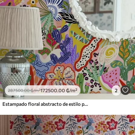
172500
.00
₲
/m²
2
287500
.00
₲
/m²
Estampado floral abstracto de estilo pop art