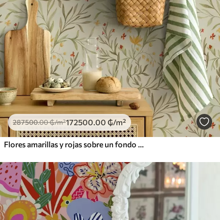
172500
.00
₲
/m²
287500
.00
₲
/m²
Flores amarillas y rojas sobre un fondo verde claro