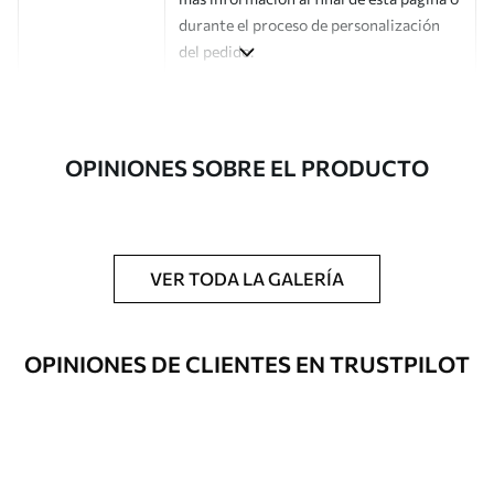
durante el proceso de personalización
del pedido.
Autor
Estudio de diseño Uwalls
Número de
a00045
OPINIONES SOBRE EL PRODUCTO
artículo
Acabado
Semimate.
Producción
Impreso bajo pedido y entregado en
VER TODA LA GALERÍA
rollos de hasta 50 cm de ancho.
Opciones
Disponible con recubrimiento de barniz
OPINIONES DE CLIENTES EN TRUSTPILOT
adicionales
y/o adhesivo para empapelar.
Limpieza
Se puede limpiar suavemente con una
esponja suave. Los murales de pared con
recubrimiento de barniz pueden