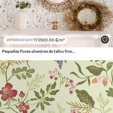
172500
.00
₲
/m²
287500
.00
₲
/m²
Pequeñas flores silvestres de tallos finos sobre fondo claro