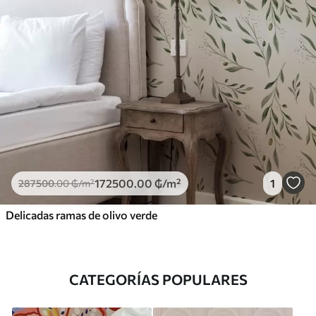
172500
.00
₲
/m²
1
287500
.00
₲
/m²
Delicadas ramas de olivo verde
CATEGORÍAS POPULARES