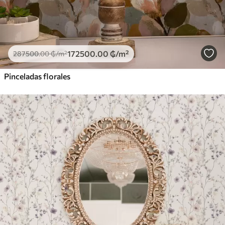
172500
.00
₲
/m²
287500
.00
₲
/m²
Pinceladas florales