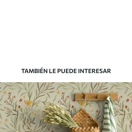
limpiarse con agua.
Método de
Aplicación sin fisuras
aplicación
Materiales disponibles
Estándar
287500
.00
172500
.00
₲
/m²
TAMBIÉN LE PUEDE INTERESAR
Premium
345833
.33
207500
.00
₲
/m²
Vinilo Premium
380416
.67
228250
.00
₲
/m²