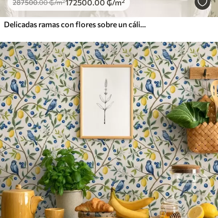
172500
.00
₲
/m²
287500
.00
₲
/m²
Delicadas ramas con flores sobre un cálido fondo color crema