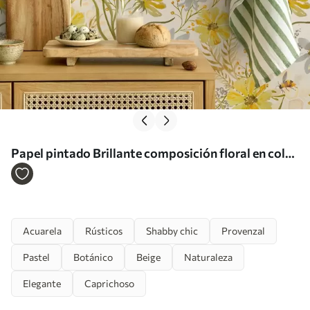
Papel pintado Brillante composición floral en color
amarillo Nr. a00045
Acuarela
Rústicos
Shabby chic
Provenzal
Pastel
Botánico
Beige
Naturaleza
Elegante
Caprichoso