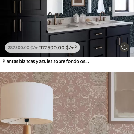
172500
.00
₲
/m²
287500
.00
₲
/m²
Plantas blancas y azules sobre fondo oscuro