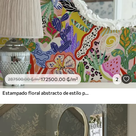
172500
.00
₲
/m²
2
287500
.00
₲
/m²
Estampado floral abstracto de estilo pop art