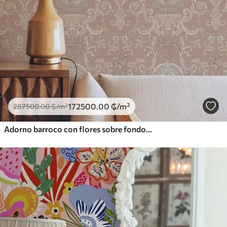
172500
.00
₲
/m²
287500
.00
₲
/m²
Adorno barroco con flores sobre fondo rosa