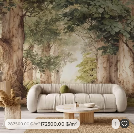
172500
.00
₲
/m²
1
287500
.00
₲
/m²