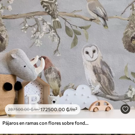
172500
.00
₲
/m²
287500
.00
₲
/m²
Pájaros en ramas con flores sobre fondo gris