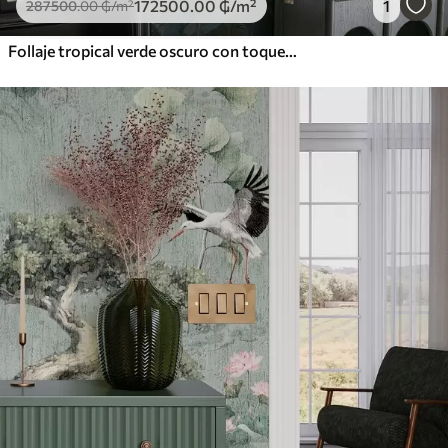
172500
.00
₲
/m²
1
287500
.00
₲
/m²
Follaje tropical verde oscuro con toques azules