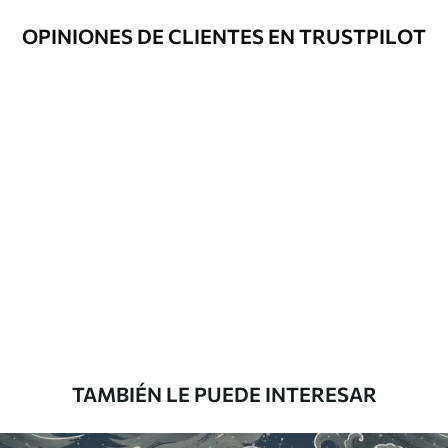
Opciones
Disponible con recubrimiento de barniz
OPINIONES DE CLIENTES EN TRUSTPILOT
adicionales
y/o adhesivo para empapelar.
Limpieza
Se puede limpiar suavemente con una
esponja suave. Los murales de pared con
recubrimiento de barniz pueden
limpiarse con agua.
Método de
Aplicación sin fisuras
aplicación
Materiales disponibles
Estándar
287500
.00
172500
.00
₲
/m²
TAMBIÉN LE PUEDE INTERESAR
Premium