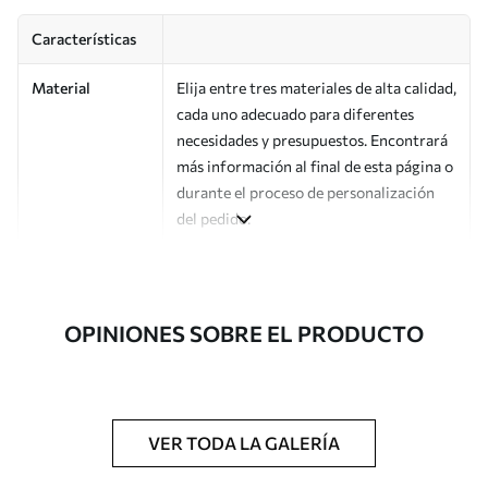
Características
Material
Elija entre tres materiales de alta calidad,
cada uno adecuado para diferentes
necesidades y presupuestos. Encontrará
más información al final de esta página o
durante el proceso de personalización
del pedido.
Autor
Estudio de diseño Uwalls
Número de
a00082
OPINIONES SOBRE EL PRODUCTO
artículo
Acabado
Semimate.
Producción
Impreso bajo pedido y entregado en
VER TODA LA GALERÍA
rollos de hasta 50 cm de ancho.