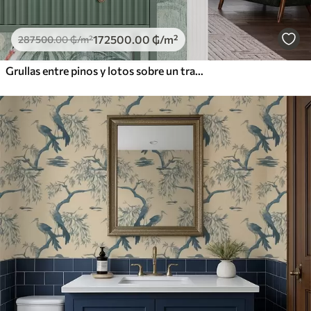
172500
.00
₲
/m²
287500
.00
₲
/m²
Grullas entre pinos y lotos sobre un tranquilo fondo verde