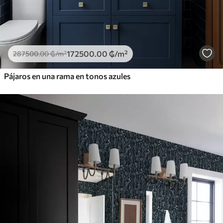
172500
.00
₲
/m²
287500
.00
₲
/m²
Pájaros en una rama en tonos azules