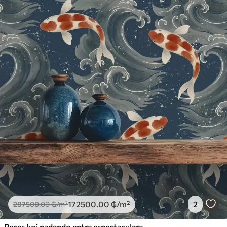
345833
.33
207500
.00
₲
/m²
Vinilo Premium
380416
.67
228250
.00
₲
/m²
172500
.00
₲
/m²
2
287500
.00
₲
/m²
Peces koi nadando entre espectaculares olas oceánicas