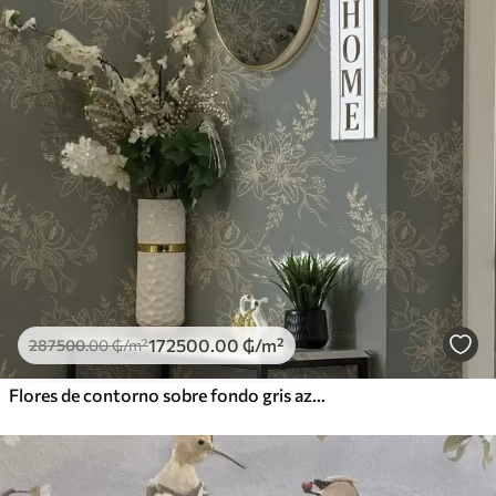
172500
.00
₲
/m²
287500
.00
₲
/m²
Flores de contorno sobre fondo gris azulado, elegante motivo botánico