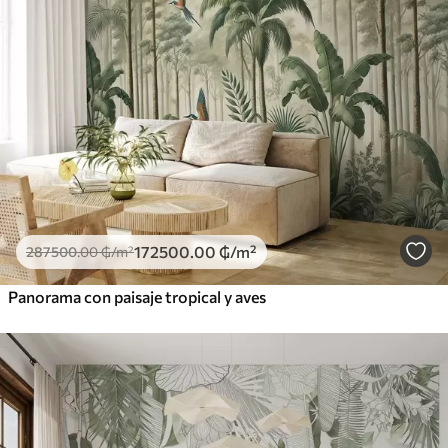
172500
.00
₲
/m²
287500
.00
₲
/m²
Panorama con paisaje tropical y aves