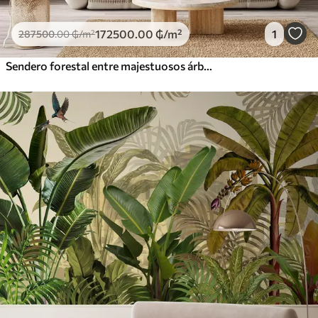
172500
.00
₲
/m²
1
287500
.00
₲
/m²
Sendero forestal entre majestuosos árboles en estilo acuarela