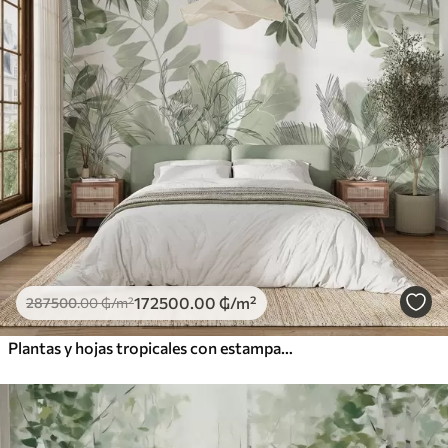
172500
.00
₲
/m²
287500
.00
₲
/m²
Plantas y hojas tropicales con estampado de jungla verde sobre fondo blanco