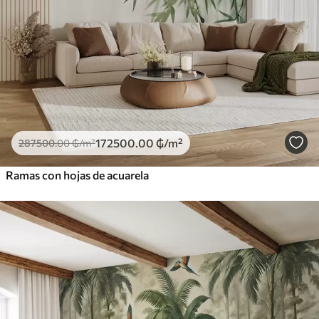
172500
.00
₲
/m²
287500
.00
₲
/m²
Ramas con hojas de acuarela