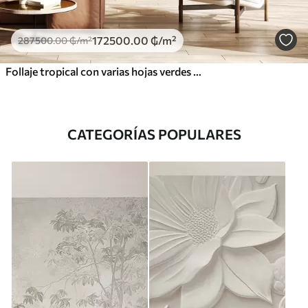
172500
.00
₲
/m²
287500
.00
₲
/m²
Follaje tropical con varias hojas verdes grandes, incluidas hojas de plátano, hojas de palmera y otras especies de plantas exóticas
CATEGORÍAS POPULARES