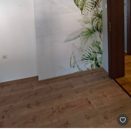
Estándar
287500
.00
172500
.00
₲
/m²
Premium
345833
.33
207500
.00
₲
/m²
Vinilo Premium
380416
.67
228250
.00
₲
/m²