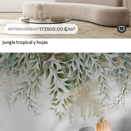
172500
.00
₲
/m²
287500
.00
₲
/m²
Jungla tropical y hojas