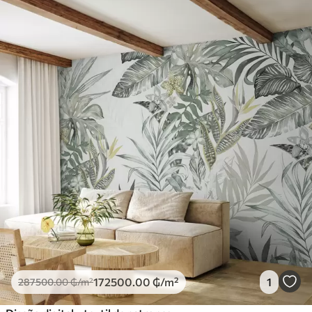
172500
.00
₲
/m²
1
287500
.00
₲
/m²