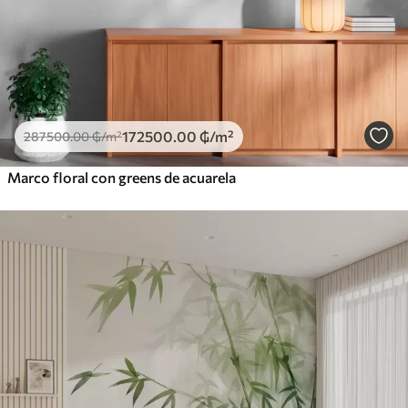
172500
.00
₲
/m²
287500
.00
₲
/m²
Marco floral con greens de acuarela