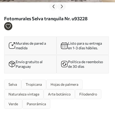
Fotomurales Selva tranquila Nr. u93228
Murales de pared a
Listo para su entrega
medida
en 1-3 días hábiles.
Envío gratuito al
Política de reembolso
Paraguay
de 30 días
Selva
Tropicana
Hojas de palmera
Naturaleza vintage
Arte botánico
Filodendro
Verde
Panorámica