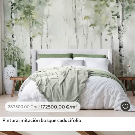
172500
.00
₲
/m²
287500
.00
₲
/m²
Pintura imitación bosque caducifolio