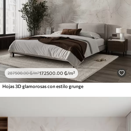
172500
.00
₲
/m²
287500
.00
₲
/m²
Hojas 3D glamorosas con estilo grunge