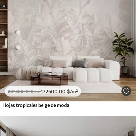
172500
.00
₲
/m²
287500
.00
₲
/m²
Hojas tropicales beige de moda