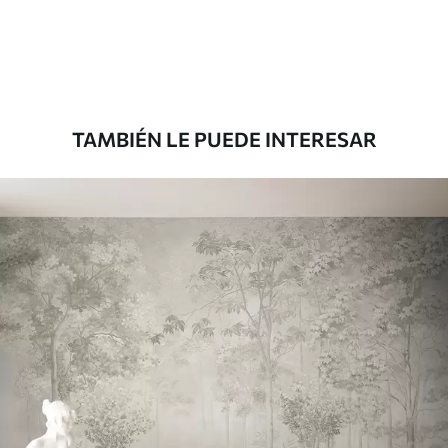
287500
.00
172500
.00
₲
/m²
Premium
345833
.33
207500
.00
₲
/m²
TAMBIÉN LE PUEDE INTERESAR
Vinilo Premium
380416
.67
228250
.00
₲
/m²