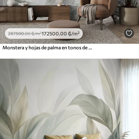
172500
.00
₲
/m²
287500
.00
₲
/m²
Monstera y hojas de palma en tonos de verde y gris, botánico, follaje tropical, plantas de la selva, fondo texturizado