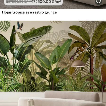
172500
.00
₲
/m²
287500
.00
₲
/m²
Hojas tropicales en estilo grunge