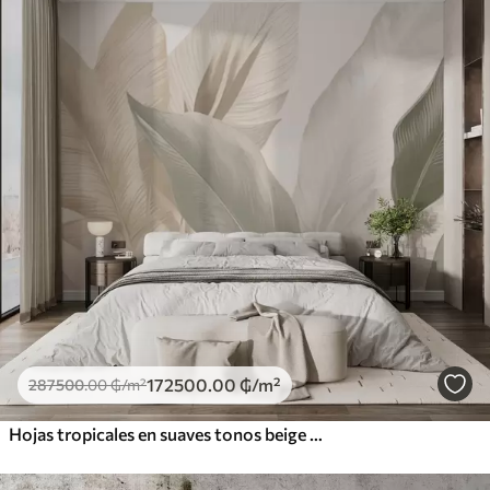
172500
.00
₲
/m²
287500
.00
₲
/m²
Hojas tropicales en suaves tonos beige y verde, con efecto acuarela y suaves transiciones de color