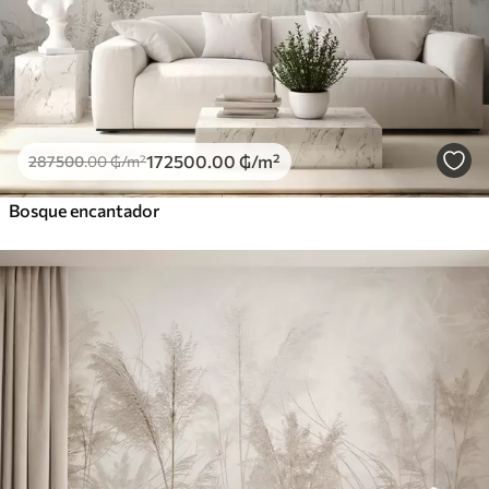
172500
.00
₲
/m²
287500
.00
₲
/m²
Bosque encantador