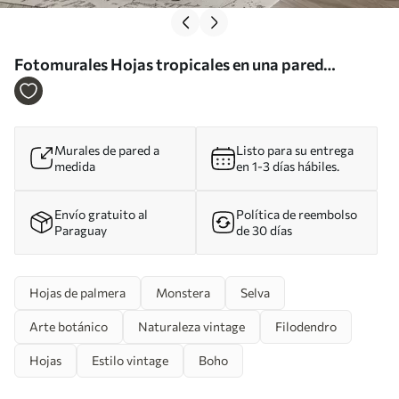
Fotomurales Hojas tropicales en una pared
envejecida Nr. u93964
Murales de pared a
Listo para su entrega
medida
en 1-3 días hábiles.
Envío gratuito al
Política de reembolso
Paraguay
de 30 días
Hojas de palmera
Monstera
Selva
Arte botánico
Naturaleza vintage
Filodendro
Hojas
Estilo vintage
Boho