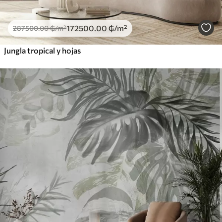
172500
.00
₲
/m²
287500
.00
₲
/m²
Jungla tropical y hojas