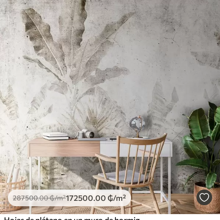
172500
.00
₲
/m²
287500
.00
₲
/m²
Hojas de plátano en un muro de hormigón