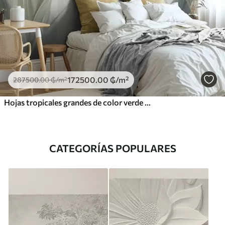
172500
.00
₲
/m²
287500
.00
₲
/m²
Hojas tropicales grandes de color verde pálido con tonos suaves y pasteles, obra de arte con textura
CATEGORÍAS POPULARES