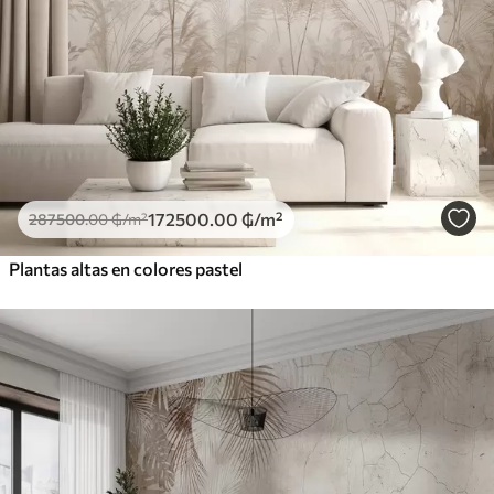
172500
.00
₲
/m²
287500
.00
₲
/m²
Plantas altas en colores pastel