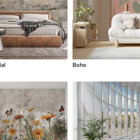
ial
Boho