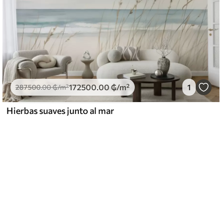
172500
.00
₲
/m²
1
287500
.00
₲
/m²
Hierbas suaves junto al mar