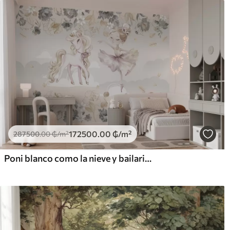
172500
.00
₲
/m²
287500
.00
₲
/m²
Poni blanco como la nieve y bailarina entre flores y nubes