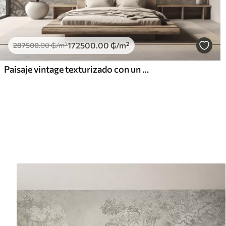
172500
.00
₲
/m²
287500
.00
₲
/m²
Paisaje vintage texturizado con un árbol cerca de un río y un cielo nublado, arte de la naturaleza en tonos sepia