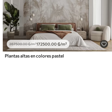
172500
.00
₲
/m²
287500
.00
₲
/m²
Plantas altas en colores pastel