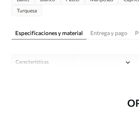
Turquesa
Especificaciones y material
Entrega y pago
P
Características
Material
Elija entre tres materiales d
habitaciones y presupuestos
o durante el proceso de per
O
Autor
Estudio de diseño Uwalls
Número de artículo
w03003
Producción
Impreso bajo pedido y entre