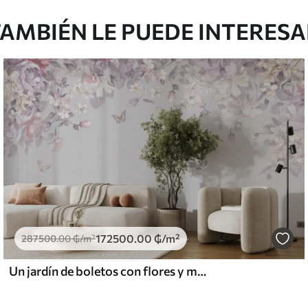
AMBIÉN LE PUEDE INTERES
172500
.00
₲
/m²
287500
.00
₲
/m²
Un jardín de boletos con flores y mariposas