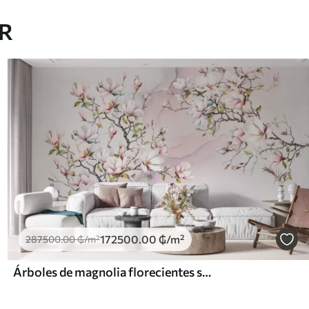
AR
172500
.00
₲
/m²
287500
.00
₲
/m²
Árboles de magnolia florecientes sobre un fondo de mármol