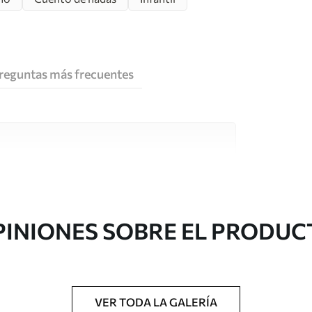
reguntas más frecuentes
e alta calidad, cada uno de ellos adecuado para
 diferentes. Más información a continuación
sonalización.
PINIONES SOBRE EL PRODUC
VER TODA LA GALERÍA
gado en rollos de hasta 50 cm de ancho.