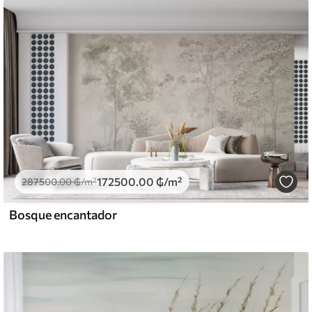
172500
.00
₲
/m²
287500
.00
₲
/m²
Bosque encantador