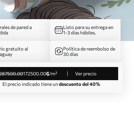
ales de pared a
Listo para su entrega en
dida
1-3 días hábiles.
ío gratuito al
Política de reembolso de
aguay
30 días
287500
.00
172500
.00
₲
/m²
Ver precio
El precio indicado tiene un
descuento del 40%