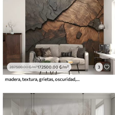
172500
.00
₲
/m²
3
287500
.00
₲
/m²
madera, textura, grietas, oscuridad, corteza, superficie