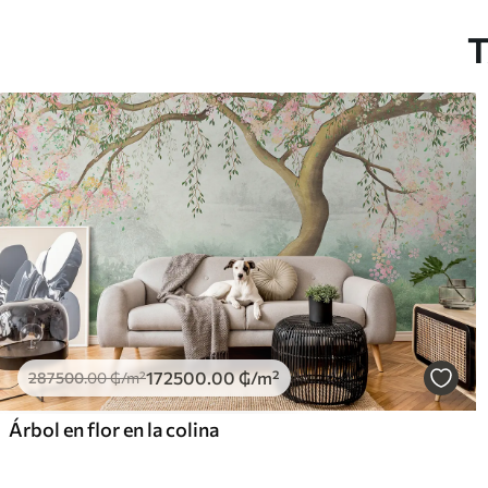
T
172500
.00
₲
/m²
287500
.00
₲
/m²
Árbol en flor en la colina