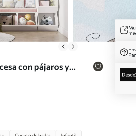
Mur
me
Env
Par
cesa con pájaros y
desde
ho
Cuento de hadas
Infantil