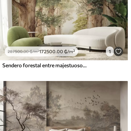
172500
.00
₲
/m²
1
287500
.00
₲
/m²
Sendero forestal entre majestuosos árboles en estilo acuarela