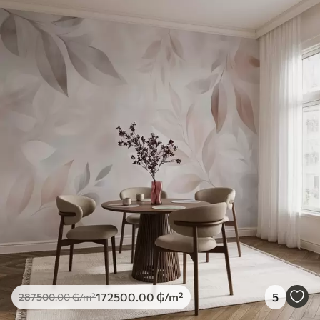
172500
.00
₲
/m²
5
287500
.00
₲
/m²