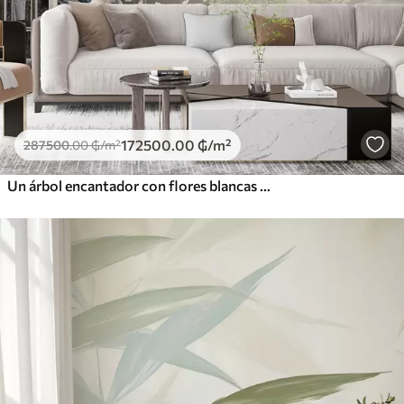
172500
.00
₲
/m²
287500
.00
₲
/m²
Un árbol encantador con flores blancas contra el fondo de nubes en un estilo interesante en delicados colores cálidos