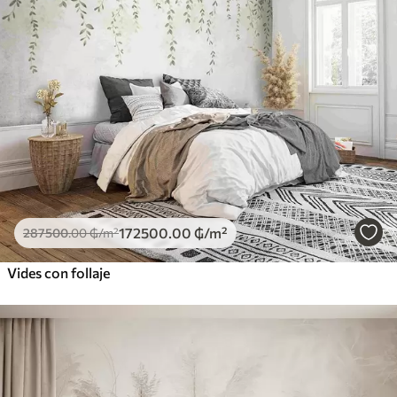
172500
.00
₲
/m²
287500
.00
₲
/m²
Vides con follaje