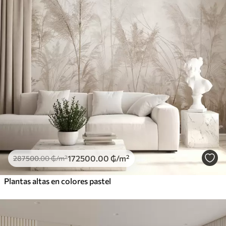
172500
.00
₲
/m²
287500
.00
₲
/m²
Plantas altas en colores pastel