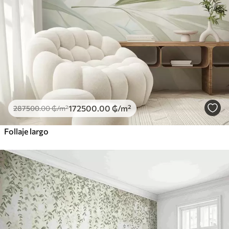
172500
.00
₲
/m²
287500
.00
₲
/m²
Follaje largo