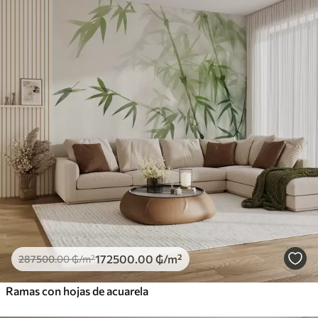
172500
.00
₲
/m²
287500
.00
₲
/m²
Ramas con hojas de acuarela