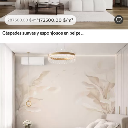
172500
.00
₲
/m²
287500
.00
₲
/m²
Céspedes suaves y esponjosos en beige y gris