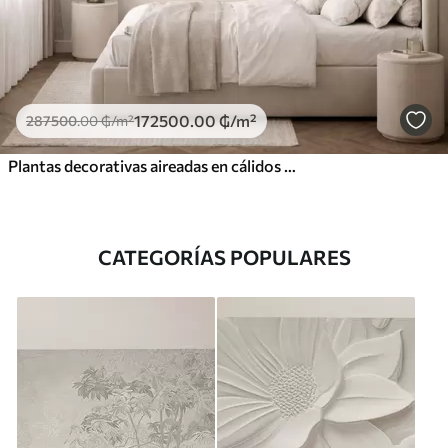
172500
.00
₲
/m²
287500
.00
₲
/m²
Plantas decorativas aireadas en cálidos tonos cremosos.
CATEGORÍAS POPULARES