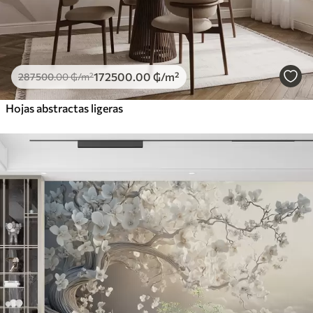
172500
.00
₲
/m²
287500
.00
₲
/m²
Hojas abstractas ligeras