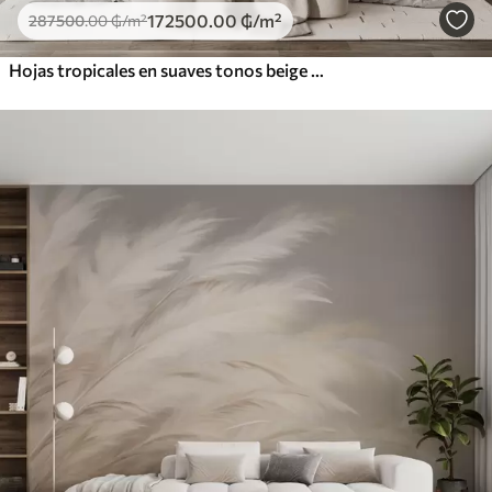
172500
.00
₲
/m²
287500
.00
₲
/m²
Hojas tropicales en suaves tonos beige y verde, con efecto acuarela y suaves transiciones de color