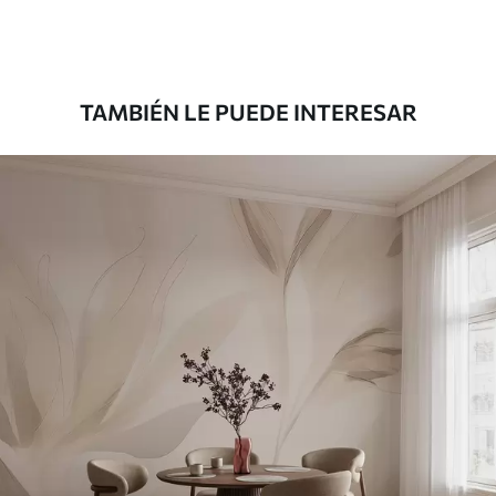
Premium
345833
.33
207500
.00
₲
/m²
TAMBIÉN LE PUEDE INTERESAR
Vinilo Premium
380416
.67
228250
.00
₲
/m²