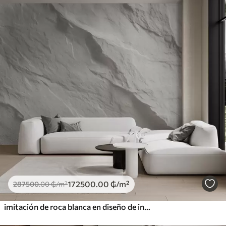
172500
.00
₲
/m²
287500
.00
₲
/m²
imitación de roca blanca en diseño de interiores