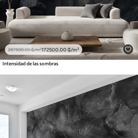
172500
.00
₲
/m²
287500
.00
₲
/m²
Intensidad de las sombras