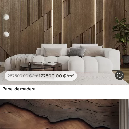
172500
.00
₲
/m²
287500
.00
₲
/m²
Panel de madera