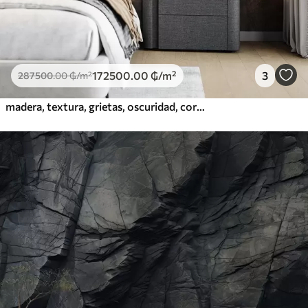
172500
.00
₲
/m²
3
287500
.00
₲
/m²
madera, textura, grietas, oscuridad, corteza, superficie