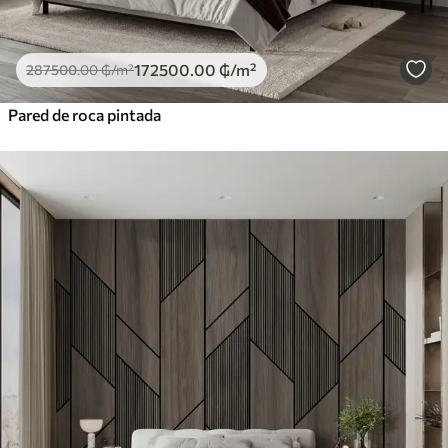
172500
.00
₲
/m²
287500
.00
₲
/m²
Pared de roca pintada