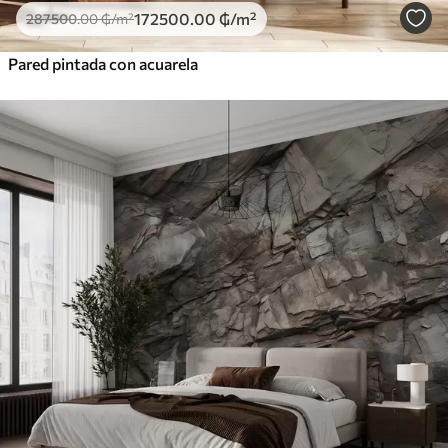
172500
.00
₲
/m²
287500
.00
₲
/m²
Pared pintada con acuarela