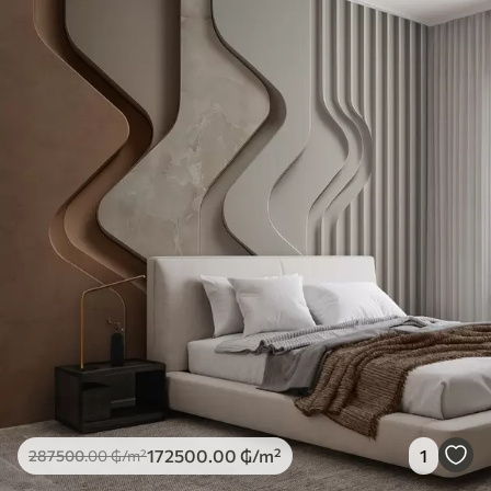
172500
.00
₲
/m²
1
287500
.00
₲
/m²