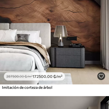
172500
.00
₲
/m²
287500
.00
₲
/m²
Imitación de corteza de árbol