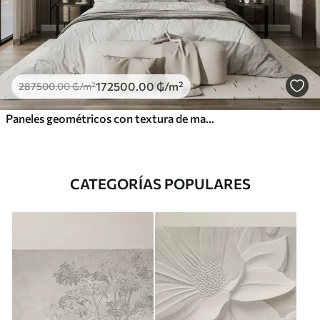
172500
.00
₲
/m²
287500
.00
₲
/m²
Paneles geométricos con textura de madera
CATEGORÍAS POPULARES