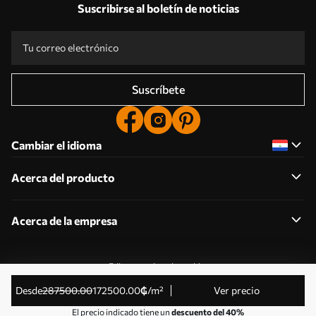
Suscribirse al boletín de noticias
Suscríbete
Cambiar el idioma
Acerca del producto
Acerca de la empresa
Editar permisos de cookies
© 2011-2026 Uwalls . Todos los derechos reservados.
desde
287500
.00
172500
.00
₲
/m²
Ver precio
Gestionado por KLW Sp. z o.o. CIF: PL9223057591.
El precio indicado tiene un
descuento del 40%