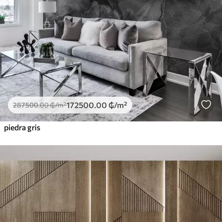
172500
.00
₲
/m²
287500
.00
₲
/m²
piedra gris