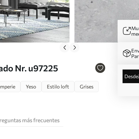
Mur
me
Env
Par
ado Nr. u97225
desde
emperie
Yeso
Estilo loft
Grises
reguntas más frecuentes