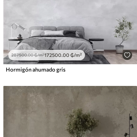
172500
.00
₲
/m²
287500
.00
₲
/m²
Hormigón ahumado gris