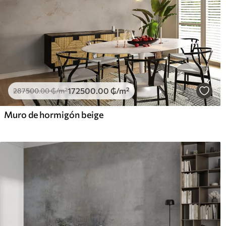
172500
.00
₲
/m²
287500
.00
₲
/m²
Muro de hormigón beige