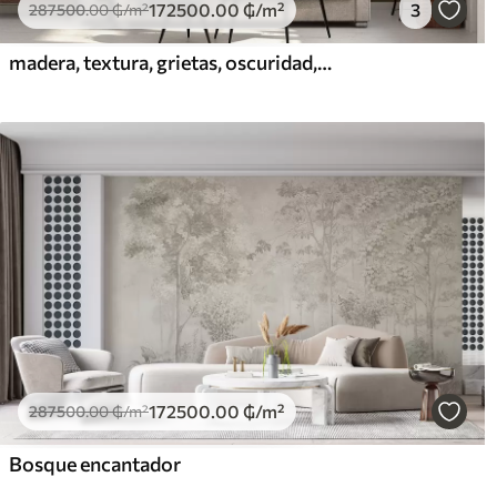
172500
.00
₲
/m²
3
287500
.00
₲
/m²
madera, textura, grietas, oscuridad, corteza, superficie
172500
.00
₲
/m²
287500
.00
₲
/m²
Bosque encantador