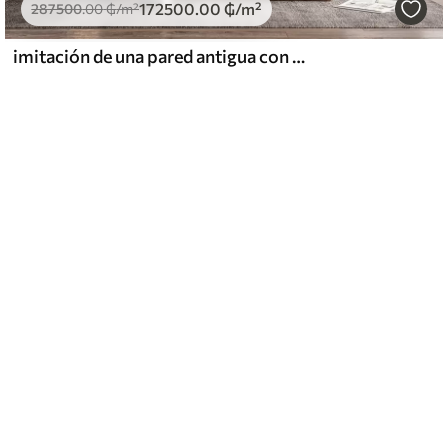
172500
.00
₲
/m²
287500
.00
₲
/m²
imitación de una pared antigua con textura