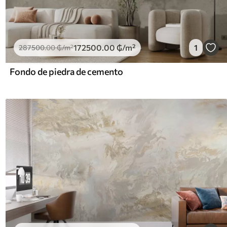
172500
.00
₲
/m²
1
287500
.00
₲
/m²
Fondo de piedra de cemento