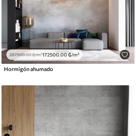
172500
.00
₲
/m²
287500
.00
₲
/m²
Hormigón ahumado