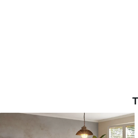
Más de 360 cm de altura: ap
Materiales disponibles
Estándar
Premium
287500
.00
345833
.33
172500
.00
₲
/m²
207500
.00
T