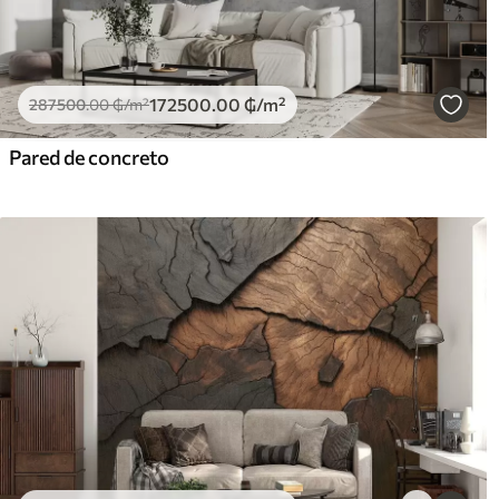
172500
.00
₲
/m²
287500
.00
₲
/m²
Pared de concreto