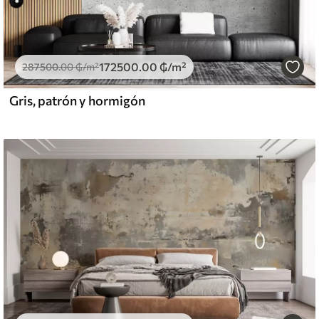
172500
.00
₲
/m²
287500
.00
₲
/m²
Gris, patrón y hormigón