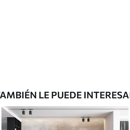
licación con solapamiento.
Vinilo Premium
380416
.67
₲
/m²
228250
.00
₲
/m²
AMBIÉN LE PUEDE INTERES