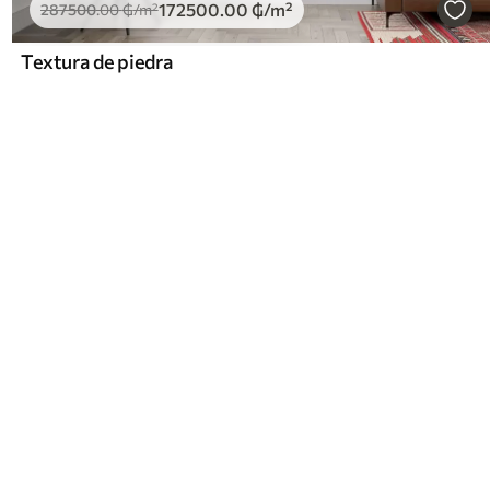
172500
.00
₲
/m²
287500
.00
₲
/m²
Textura de piedra