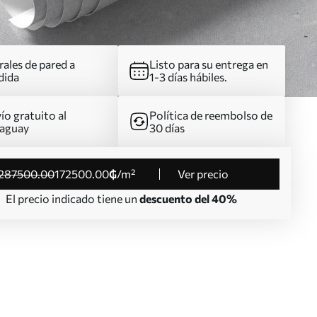
ales de pared a
Listo para su entrega en
dida
1-3 días hábiles.
ío gratuito al
Política de reembolso de
aguay
30 días
287500
.00
172500
.00
₲
/m²
Ver precio
El precio indicado tiene un
descuento del 40%